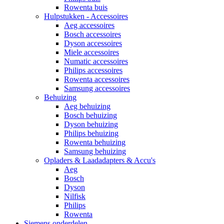
Rowenta buis
Hulpstukken - Accessoires
Aeg accessoires
Bosch accessoires
Dyson accessoires
Miele accessoires
Numatic accessoires
Philips accessoires
Rowenta accessoires
Samsung accessoires
Behuizing
Aeg behuizing
Bosch behuizing
Dyson behuizing
Philips behuizing
Rowenta behuizing
Samsung behuizing
Opladers & Laadadapters & Accu's
Aeg
Bosch
Dyson
Nilfisk
Philips
Rowenta
Siemens onderdelen