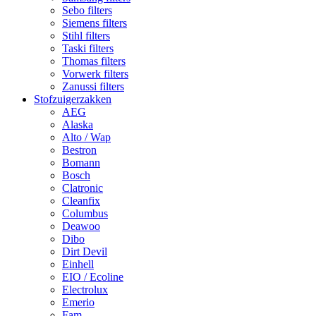
Sebo filters
Siemens filters
Stihl filters
Taski filters
Thomas filters
Vorwerk filters
Zanussi filters
Stofzuigerzakken
AEG
Alaska
Alto / Wap
Bestron
Bomann
Bosch
Clatronic
Cleanfix
Columbus
Deawoo
Dibo
Dirt Devil
Einhell
EIO / Ecoline
Electrolux
Emerio
Fam