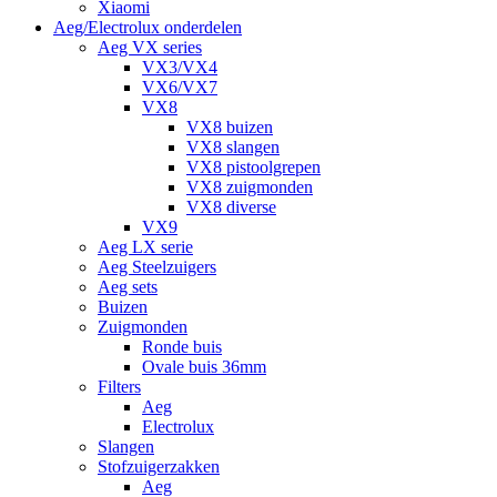
Xiaomi
Aeg/Electrolux onderdelen
Aeg VX series
VX3/VX4
VX6/VX7
VX8
VX8 buizen
VX8 slangen
VX8 pistoolgrepen
VX8 zuigmonden
VX8 diverse
VX9
Aeg LX serie
Aeg Steelzuigers
Aeg sets
Buizen
Zuigmonden
Ronde buis
Ovale buis 36mm
Filters
Aeg
Electrolux
Slangen
Stofzuigerzakken
Aeg