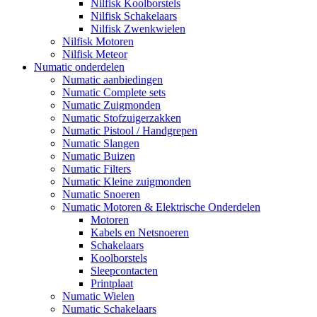
Nilfisk Koolborstels
Nilfisk Schakelaars
Nilfisk Zwenkwielen
Nilfisk Motoren
Nilfisk Meteor
Numatic onderdelen
Numatic aanbiedingen
Numatic Complete sets
Numatic Zuigmonden
Numatic Stofzuigerzakken
Numatic Pistool / Handgrepen
Numatic Slangen
Numatic Buizen
Numatic Filters
Numatic Kleine zuigmonden
Numatic Snoeren
Numatic Motoren & Elektrische Onderdelen
Motoren
Kabels en Netsnoeren
Schakelaars
Koolborstels
Sleepcontacten
Printplaat
Numatic Wielen
Numatic Schakelaars