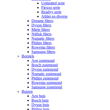
Unlimited serie
Flexxo serie
Readyy serie
Athlet en diverse
Dreame filters
Dyson filters
Miele filters
Nilfisk filters
Numatic filters
Philips filters
Rowenta filters
Samsung filters
Borstels
Aeg zuigmond
Bosch zuigmond
Dyson zuigmond
Numatic zuigmond
Philips zuigmond
Rowenta zuigmond
Samsung zuigmond
Buizen
Aeg buis
Bosch buis
Dyson buis
Philips buis