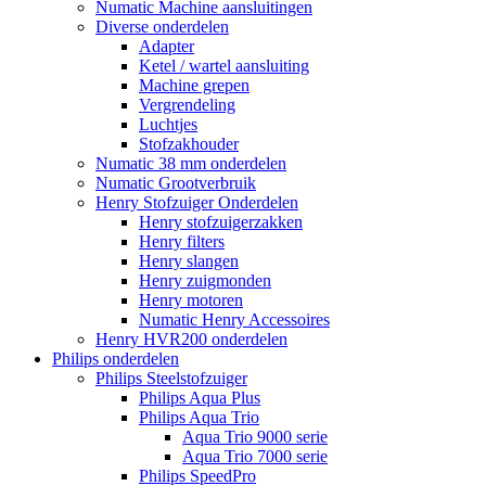
Numatic Machine aansluitingen
Diverse onderdelen
Adapter
Ketel / wartel aansluiting
Machine grepen
Vergrendeling
Luchtjes
Stofzakhouder
Numatic 38 mm onderdelen
Numatic Grootverbruik
Henry Stofzuiger Onderdelen
Henry stofzuigerzakken
Henry filters
Henry slangen
Henry zuigmonden
Henry motoren
Numatic Henry Accessoires
Henry HVR200 onderdelen
Philips onderdelen
Philips Steelstofzuiger
Philips Aqua Plus
Philips Aqua Trio
Aqua Trio 9000 serie
Aqua Trio 7000 serie
Philips SpeedPro