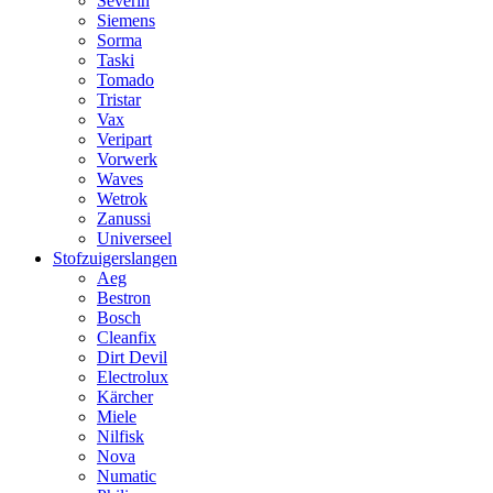
Severin
Siemens
Sorma
Taski
Tomado
Tristar
Vax
Veripart
Vorwerk
Waves
Wetrok
Zanussi
Universeel
Stofzuigerslangen
Aeg
Bestron
Bosch
Cleanfix
Dirt Devil
Electrolux
Kärcher
Miele
Nilfisk
Nova
Numatic