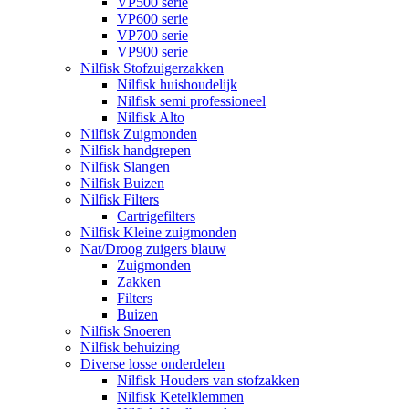
VP500 serie
VP600 serie
VP700 serie
VP900 serie
Nilfisk Stofzuigerzakken
Nilfisk huishoudelijk
Nilfisk semi professioneel
Nilfisk Alto
Nilfisk Zuigmonden
Nilfisk handgrepen
Nilfisk Slangen
Nilfisk Buizen
Nilfisk Filters
​Cartrigefilters
Nilfisk Kleine zuigmonden
Nat/Droog zuigers blauw
Zuigmonden
Zakken
Filters
Buizen
Nilfisk Snoeren
Nilfisk behuizing
Diverse losse onderdelen
Nilfisk Houders van stofzakken
Nilfisk Ketelklemmen