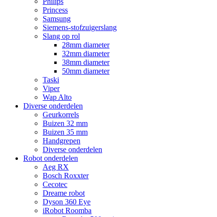
Philips
Princess
Samsung
Siemens-stofzuigerslang
Slang op rol
28mm diameter
32mm diameter
38mm diameter
50mm diameter
Taski
Viper
Wap Alto
Diverse onderdelen
Geurkorrels
Buizen 32 mm
Buizen 35 mm
Handgrepen
Diverse onderdelen
Robot onderdelen
Aeg RX
Bosch Roxxter
Cecotec
Dreame robot
Dyson 360 Eye
iRobot Roomba