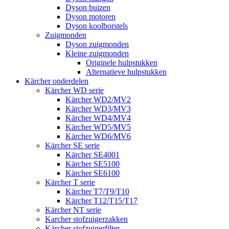
Dyson buizen
Dyson motoren
Dyson koolborstels
Zuigmonden
Dyson zuigmonden
Kleine zuigmonden
Originele hulpstukken
Alternatieve hulpstukken
Kärcher onderdelen
Kärcher WD serie
Kärcher WD2/MV2
Kärcher WD3/MV3
Kärcher WD4/MV4
Kärcher WD5/MV5
Kärcher WD6/MV6
Kärcher SE serie
Kärcher SE4001
Kärcher SE5100
Kärcher SE6100
Kärcher T serie
Kärcher T7/T9/T10
Kärcher T12/T15/T17
Kärcher NT serie
Karcher stofzuigerzakken
Kärcher stofzuigerfilter