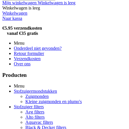
Mijn winkelwagen
Winkelwagen is leeg
Winkelwagen is leeg
Winkelwagen
Naar kassa
€5.95 verzendkosten
vanaf €35 gratis
Menu
Onderdeel niet gevonden?
Retour formulier
Verzendkosten
Over ons
Producten
Menu
Stofzuigermondstukken
Zuigmonden
Kleine zuigmonden en plumo's
Stofzuiger filters
Aeg filters
Alto filters​
Aquavac filters
Black & Decker filters