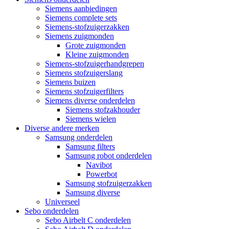
Siemens aanbiedingen
Siemens complete sets
Siemens-stofzuigerzakken
Siemens zuigmonden
Grote zuigmonden
Kleine zuigmonden
Siemens-stofzuigerhandgrepen
Siemens stofzuigerslang
Siemens buizen
Siemens stofzuigerfilters
Siemens diverse onderdelen
Siemens stofzakhouder
Siemens wielen
Diverse andere merken
Samsung onderdelen
Samsung filters
Samsung robot onderdelen
Navibot
Powerbot
Samsung stofzuigerzakken
Samsung diverse
Universeel
Sebo onderdelen
Sebo Airbelt C onderdelen