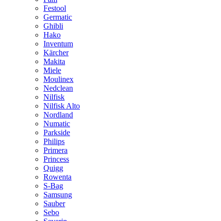
Festool
Germatic
Ghibli
Hako
Inventum
Kärcher
Makita
Miele
Moulinex
Nedclean
Nilfisk
Nilfisk Alto
Nordland
Numatic
Parkside
Philips
Primera
Princess
Quigg
Rowenta
S-Bag
Samsung
Sauber
Sebo