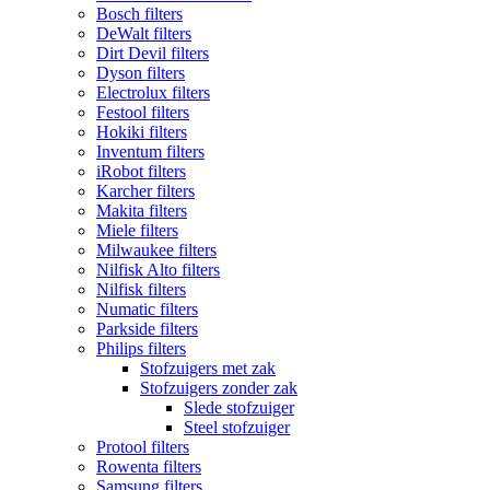
Bosch filters
DeWalt filters
Dirt Devil filters
Dyson filters
Electrolux filters
Festool filters
Hokiki filters
Inventum filters
iRobot filters
Karcher filters
Makita filters
Miele filters
Milwaukee filters
Nilfisk Alto filters
Nilfisk filters
Numatic filters
Parkside filters
Philips filters
Stofzuigers met zak
Stofzuigers zonder zak
Slede stofzuiger
Steel stofzuiger
Protool filters
Rowenta filters
Samsung filters