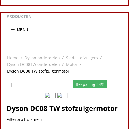
PRODUCTEN
MENU
Home
/
Dyson onderdelen
/
Sledestofzuigers
/
Dyson DC08TW onderdelen
/
Motor
/
Dyson DC08 TW stofzuigermotor
Besparing 24%
Dyson DC08 TW stofzuigermotor
Filterpro huismerk