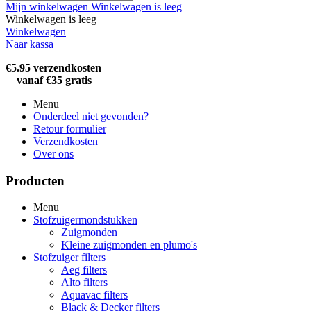
Mijn winkelwagen
Winkelwagen is leeg
Winkelwagen is leeg
Winkelwagen
Naar kassa
€5.95 verzendkosten
vanaf €35 gratis
Menu
Onderdeel niet gevonden?
Retour formulier
Verzendkosten
Over ons
Producten
Menu
Stofzuigermondstukken
Zuigmonden
Kleine zuigmonden en plumo's
Stofzuiger filters
Aeg filters
Alto filters​
Aquavac filters
Black & Decker filters