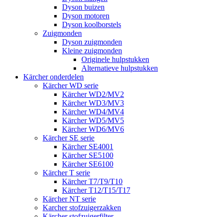
Dyson buizen
Dyson motoren
Dyson koolborstels
Zuigmonden
Dyson zuigmonden
Kleine zuigmonden
Originele hulpstukken
Alternatieve hulpstukken
Kärcher onderdelen
Kärcher WD serie
Kärcher WD2/MV2
Kärcher WD3/MV3
Kärcher WD4/MV4
Kärcher WD5/MV5
Kärcher WD6/MV6
Kärcher SE serie
Kärcher SE4001
Kärcher SE5100
Kärcher SE6100
Kärcher T serie
Kärcher T7/T9/T10
Kärcher T12/T15/T17
Kärcher NT serie
Karcher stofzuigerzakken
Kärcher stofzuigerfilter