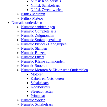
Nilfisk Koolborstels
Nilfisk Schakelaars
Nilfisk Zwenkwielen
Nilfisk Motoren
Nilfisk Meteor
Numatic onderdelen
Numatic aanbiedingen
Numatic Complete sets
Numatic Zuigmonden
Numatic Stofzuigerzakken
Numatic Pistool / Handgrepen
Numatic Slangen
Numatic Buizen
Numatic Filters
Numatic Kleine zuigmonden
Numatic Snoeren
Numatic Motoren & Elektrische Onderdelen
Motoren
Kabels en Netsnoeren
Schakelaars
Koolborstels
Sleepcontacten
Printplaat
Numatic Wielen
Numatic Schakelaars