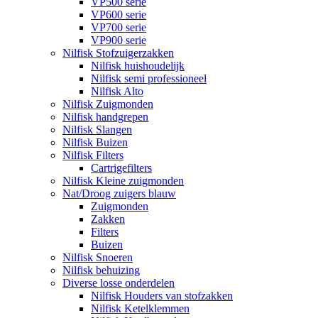
VP500 serie
VP600 serie
VP700 serie
VP900 serie
Nilfisk Stofzuigerzakken
Nilfisk huishoudelijk
Nilfisk semi professioneel
Nilfisk Alto
Nilfisk Zuigmonden
Nilfisk handgrepen
Nilfisk Slangen
Nilfisk Buizen
Nilfisk Filters
​Cartrigefilters
Nilfisk Kleine zuigmonden
Nat/Droog zuigers blauw
Zuigmonden
Zakken
Filters
Buizen
Nilfisk Snoeren
Nilfisk behuizing
Diverse losse onderdelen
Nilfisk Houders van stofzakken
Nilfisk Ketelklemmen