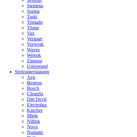
Severin
Siemens
Sorma
Taski
Tomado
Tristar
Vax
Veripart
Vorwerk
Waves
Wetrok
Zanussi
Universeel
Stofzuigerslangen
Aeg
Bestron
Bosch
Cleanfix
Dirt Devil
Electrolux
Kärcher
Miele
Nilfisk
Nova
Numatic