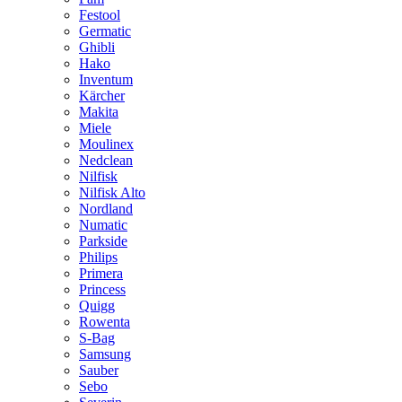
Festool
Germatic
Ghibli
Hako
Inventum
Kärcher
Makita
Miele
Moulinex
Nedclean
Nilfisk
Nilfisk Alto
Nordland
Numatic
Parkside
Philips
Primera
Princess
Quigg
Rowenta
S-Bag
Samsung
Sauber
Sebo