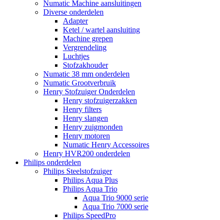
Numatic Machine aansluitingen
Diverse onderdelen
Adapter
Ketel / wartel aansluiting
Machine grepen
Vergrendeling
Luchtjes
Stofzakhouder
Numatic 38 mm onderdelen
Numatic Grootverbruik
Henry Stofzuiger Onderdelen
Henry stofzuigerzakken
Henry filters
Henry slangen
Henry zuigmonden
Henry motoren
Numatic Henry Accessoires
Henry HVR200 onderdelen
Philips onderdelen
Philips Steelstofzuiger
Philips Aqua Plus
Philips Aqua Trio
Aqua Trio 9000 serie
Aqua Trio 7000 serie
Philips SpeedPro