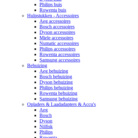
Philips buis
Rowenta buis
Hulpstukken - Accessoires
Aeg accessoires
Bosch accessoires
Dyson accessoires
Miele accessoires
Numatic accessoires
Philips accessoires
Rowenta accessoires
Samsung accessoires
Behuizing
Aeg behuizing
Bosch behuizing
Dyson behuizing
Philips behuizing
Rowenta behuizing
Samsung behuizing
Opladers & Laadadapters & Accu's
Aeg
Bosch
Dyson
Nilfisk
Philips
Rowenta