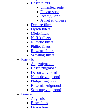
Bosch filters
Unlimited serie
Flexxo serie
Readyy serie
Athlet en diverse
Dreame filters
Dyson filters
Miele filters
Nilfisk filters
Numatic filters
Philips filters
Rowenta filters
Samsung filters
Borstels
Aeg zuigmond
Bosch zuigmond
Dyson zuigmond
Numatic zuigmond
Philips zuigmond
Rowenta zuigmond
Samsung zuigmond
Buizen
Aeg buis
Bosch buis
Dyson buis