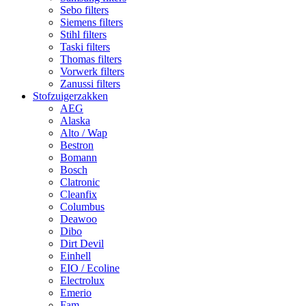
Sebo filters
Siemens filters
Stihl filters
Taski filters
Thomas filters
Vorwerk filters
Zanussi filters
Stofzuigerzakken
AEG
Alaska
Alto / Wap
Bestron
Bomann
Bosch
Clatronic
Cleanfix
Columbus
Deawoo
Dibo
Dirt Devil
Einhell
EIO / Ecoline
Electrolux
Emerio
Fam