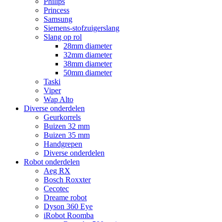
Philips
Princess
Samsung
Siemens-stofzuigerslang
Slang op rol
28mm diameter
32mm diameter
38mm diameter
50mm diameter
Taski
Viper
Wap Alto
Diverse onderdelen
Geurkorrels
Buizen 32 mm
Buizen 35 mm
Handgrepen
Diverse onderdelen
Robot onderdelen
Aeg RX
Bosch Roxxter
Cecotec
Dreame robot
Dyson 360 Eye
iRobot Roomba