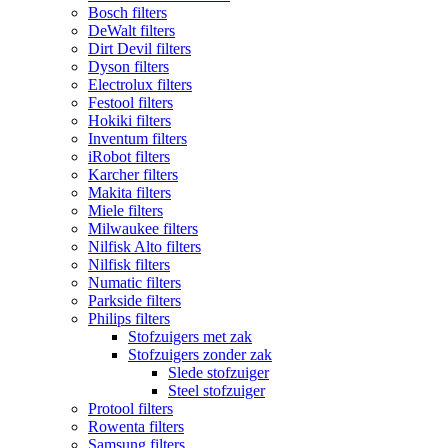
Bosch filters
DeWalt filters
Dirt Devil filters
Dyson filters
Electrolux filters
Festool filters
Hokiki filters
Inventum filters
iRobot filters
Karcher filters
Makita filters
Miele filters
Milwaukee filters
Nilfisk Alto filters
Nilfisk filters
Numatic filters
Parkside filters
Philips filters
Stofzuigers met zak
Stofzuigers zonder zak
Slede stofzuiger
Steel stofzuiger
Protool filters
Rowenta filters
Samsung filters