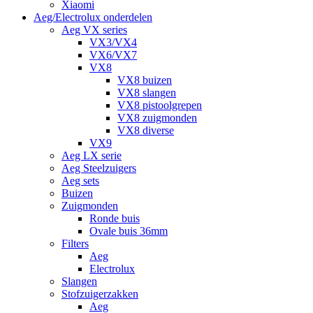
Xiaomi
Aeg/Electrolux onderdelen
Aeg VX series
VX3/VX4
VX6/VX7
VX8
VX8 buizen
VX8 slangen
VX8 pistoolgrepen
VX8 zuigmonden
VX8 diverse
VX9
Aeg LX serie
Aeg Steelzuigers
Aeg sets
Buizen
Zuigmonden
Ronde buis
Ovale buis 36mm
Filters
Aeg
Electrolux
Slangen
Stofzuigerzakken
Aeg