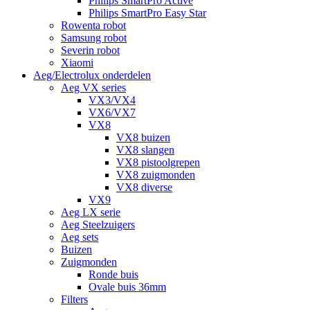
Philips SmartPro Active
Philips SmartPro Easy Star
Rowenta robot
Samsung robot
Severin robot
Xiaomi
Aeg/Electrolux onderdelen
Aeg VX series
VX3/VX4
VX6/VX7
VX8
VX8 buizen
VX8 slangen
VX8 pistoolgrepen
VX8 zuigmonden
VX8 diverse
VX9
Aeg LX serie
Aeg Steelzuigers
Aeg sets
Buizen
Zuigmonden
Ronde buis
Ovale buis 36mm
Filters