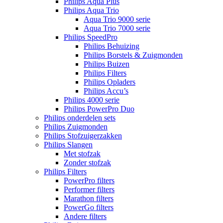
Philips Aqua Plus
Philips Aqua Trio
Aqua Trio 9000 serie
Aqua Trio 7000 serie
Philips SpeedPro
Philips Behuizing
Philips Borstels & Zuigmonden
Philips Buizen
Philips Filters
Philips Opladers
Philips Accu’s
Philips 4000 serie
Philips PowerPro Duo
Philips onderdelen sets
Philips Zuigmonden
Philips Stofzuigerzakken
Philips Slangen
Met stofzak
Zonder stofzak
Philips Filters
PowerPro filters
Performer filters
Marathon filters
PowerGo filters
Andere filters