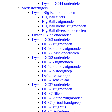
Dyson DC44 onderdelen
Sledestofzuigers
Dyson Big Ball onderdelen
Big Ball filters
Big Ball zuigmonden
Big Ball kleine zuigmonden
Big Ball diverse onderdelen
Dyson CY27 onderdelen
Dyson DC63 onderdelen
DC63 zuigmonden
DC63 kleine zuigmonden
DC63 losse onderdelen
Dyson DC52 onderdelen
DC52 Zuigmonden
DC52 kleine zuigmonden
DC52 pistoolgreep
Dc52 Telescoopbuis
DC52 schakelaar
Dyson DC37 onderdelen
DC37 zuigmonden
DC 37 filters
DC37 kleine zuigmonden
DC37 pistool handgreep
DC37 zuigbuis
DC37 stofzuigerslang