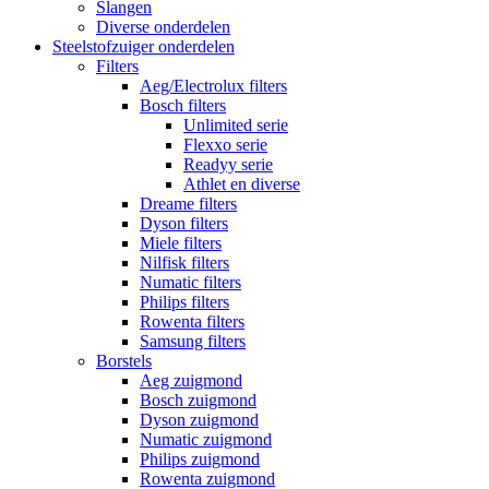
Slangen
Diverse onderdelen
Steelstofzuiger onderdelen
Filters
Aeg/Electrolux filters
Bosch filters
Unlimited serie
Flexxo serie
Readyy serie
Athlet en diverse
Dreame filters
Dyson filters
Miele filters
Nilfisk filters
Numatic filters
Philips filters
Rowenta filters
Samsung filters
Borstels
Aeg zuigmond
Bosch zuigmond
Dyson zuigmond
Numatic zuigmond
Philips zuigmond
Rowenta zuigmond