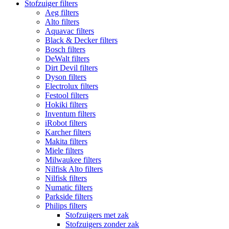
Stofzuiger filters
Aeg filters
Alto filters​
Aquavac filters
Black & Decker filters
Bosch filters
DeWalt filters
Dirt Devil filters
Dyson filters
Electrolux filters
Festool filters
Hokiki filters
Inventum filters
iRobot filters
Karcher filters
Makita filters
Miele filters
Milwaukee filters
Nilfisk Alto filters
Nilfisk filters
Numatic filters
Parkside filters
Philips filters
Stofzuigers met zak
Stofzuigers zonder zak