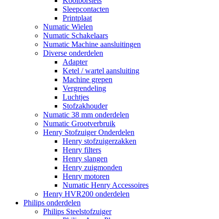
Koolborstels
Sleepcontacten
Printplaat
Numatic Wielen
Numatic Schakelaars
Numatic Machine aansluitingen
Diverse onderdelen
Adapter
Ketel / wartel aansluiting
Machine grepen
Vergrendeling
Luchtjes
Stofzakhouder
Numatic 38 mm onderdelen
Numatic Grootverbruik
Henry Stofzuiger Onderdelen
Henry stofzuigerzakken
Henry filters
Henry slangen
Henry zuigmonden
Henry motoren
Numatic Henry Accessoires
Henry HVR200 onderdelen
Philips onderdelen
Philips Steelstofzuiger