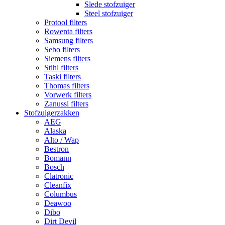
Slede stofzuiger
Steel stofzuiger
Protool filters
Rowenta filters
Samsung filters
Sebo filters
Siemens filters
Stihl filters
Taski filters
Thomas filters
Vorwerk filters
Zanussi filters
Stofzuigerzakken
AEG
Alaska
Alto / Wap
Bestron
Bomann
Bosch
Clatronic
Cleanfix
Columbus
Deawoo
Dibo
Dirt Devil