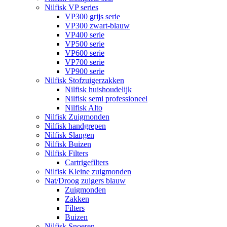
Nilfisk VP series
VP300 grijs serie
VP300 zwart-blauw
VP400 serie
VP500 serie
VP600 serie
VP700 serie
VP900 serie
Nilfisk Stofzuigerzakken
Nilfisk huishoudelijk
Nilfisk semi professioneel
Nilfisk Alto
Nilfisk Zuigmonden
Nilfisk handgrepen
Nilfisk Slangen
Nilfisk Buizen
Nilfisk Filters
​Cartrigefilters
Nilfisk Kleine zuigmonden
Nat/Droog zuigers blauw
Zuigmonden
Zakken
Filters
Buizen
Nilfisk Snoeren