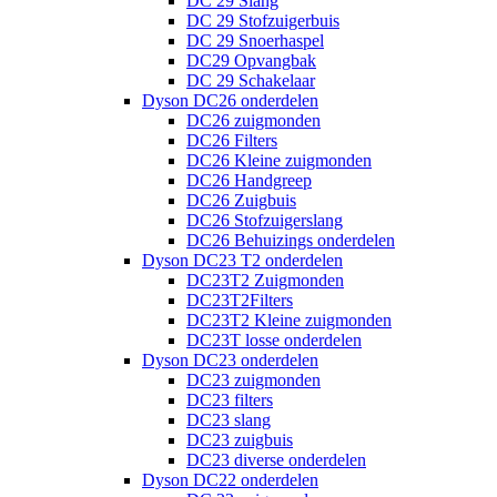
DC 29 Slang
DC 29 Stofzuigerbuis
DC 29 Snoerhaspel
DC29 Opvangbak
DC 29 Schakelaar
Dyson DC26 onderdelen
DC26 zuigmonden
DC26 Filters
DC26 Kleine zuigmonden
DC26 Handgreep
DC26 Zuigbuis
DC26 Stofzuigerslang
DC26 Behuizings onderdelen
Dyson DC23 T2 onderdelen
DC23T2 Zuigmonden
DC23T2Filters
DC23T2 Kleine zuigmonden
DC23T losse onderdelen
Dyson DC23 onderdelen
DC23 zuigmonden
DC23 filters
DC23 slang
DC23 zuigbuis
DC23 diverse onderdelen
Dyson DC22 onderdelen