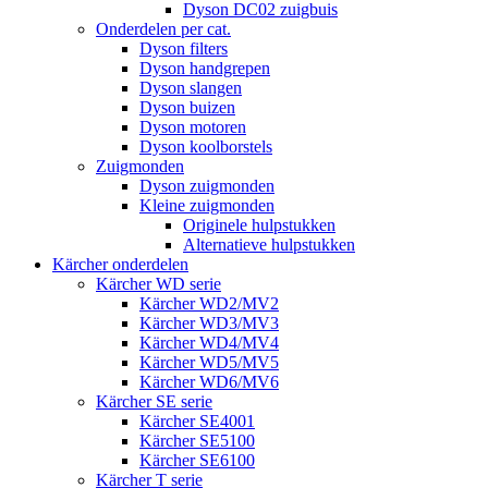
Dyson DC02 zuigbuis
Onderdelen per cat.
Dyson filters
Dyson handgrepen
Dyson slangen
Dyson buizen
Dyson motoren
Dyson koolborstels
Zuigmonden
Dyson zuigmonden
Kleine zuigmonden
Originele hulpstukken
Alternatieve hulpstukken
Kärcher onderdelen
Kärcher WD serie
Kärcher WD2/MV2
Kärcher WD3/MV3
Kärcher WD4/MV4
Kärcher WD5/MV5
Kärcher WD6/MV6
Kärcher SE serie
Kärcher SE4001
Kärcher SE5100
Kärcher SE6100
Kärcher T serie