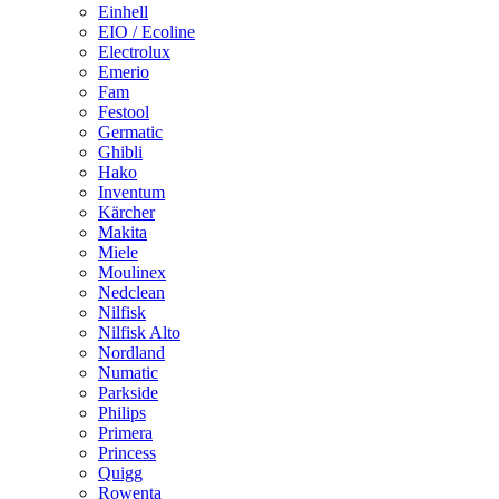
Einhell
EIO / Ecoline
Electrolux
Emerio
Fam
Festool
Germatic
Ghibli
Hako
Inventum
Kärcher
Makita
Miele
Moulinex
Nedclean
Nilfisk
Nilfisk Alto
Nordland
Numatic
Parkside
Philips
Primera
Princess
Quigg
Rowenta