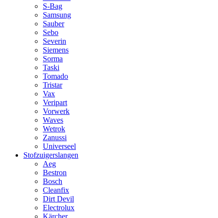
S-Bag
Samsung
Sauber
Sebo
Severin
Siemens
Sorma
Taski
Tomado
Tristar
Vax
Veripart
Vorwerk
Waves
Wetrok
Zanussi
Universeel
Stofzuigerslangen
Aeg
Bestron
Bosch
Cleanfix
Dirt Devil
Electrolux
Kärcher