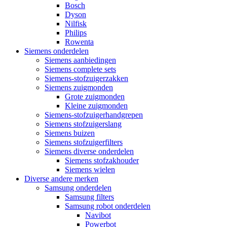
Bosch
Dyson
Nilfisk
Philips
Rowenta
Siemens onderdelen
Siemens aanbiedingen
Siemens complete sets
Siemens-stofzuigerzakken
Siemens zuigmonden
Grote zuigmonden
Kleine zuigmonden
Siemens-stofzuigerhandgrepen
Siemens stofzuigerslang
Siemens buizen
Siemens stofzuigerfilters
Siemens diverse onderdelen
Siemens stofzakhouder
Siemens wielen
Diverse andere merken
Samsung onderdelen
Samsung filters
Samsung robot onderdelen
Navibot
Powerbot