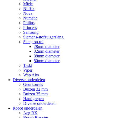
Miele
Nilfisk
Nova
Numatic
Philips
Princess
Samsung
Siemens-stofzuigerslang
Slang op rol
28mm diameter
32mm diameter
38mm diameter
50mm diameter
Taski
Viper
Wap Alto
Diverse onderdelen
Geurkorrels
Buizen 32 mm
Buizen 35 mm
Handgrepen
Diverse onderdelen
Robot onderdelen
Aeg RX
Bosch Roxxter