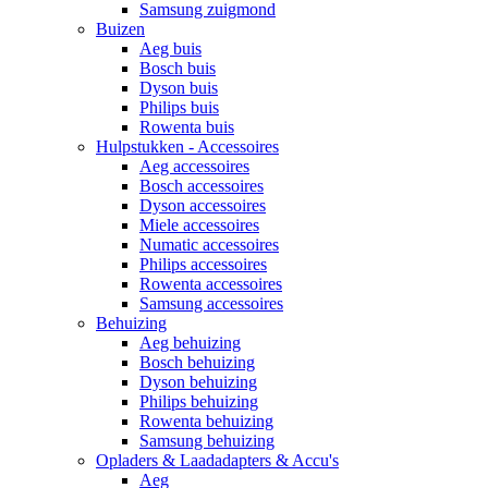
Samsung zuigmond
Buizen
Aeg buis
Bosch buis
Dyson buis
Philips buis
Rowenta buis
Hulpstukken - Accessoires
Aeg accessoires
Bosch accessoires
Dyson accessoires
Miele accessoires
Numatic accessoires
Philips accessoires
Rowenta accessoires
Samsung accessoires
Behuizing
Aeg behuizing
Bosch behuizing
Dyson behuizing
Philips behuizing
Rowenta behuizing
Samsung behuizing
Opladers & Laadadapters & Accu's
Aeg