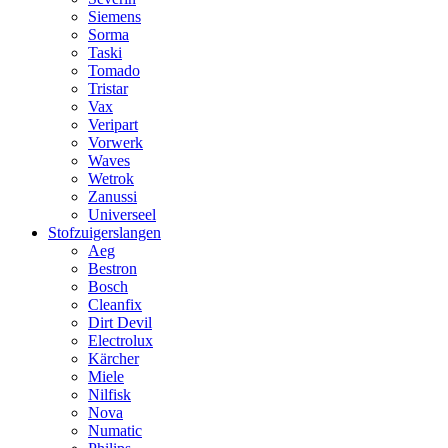
Siemens
Sorma
Taski
Tomado
Tristar
Vax
Veripart
Vorwerk
Waves
Wetrok
Zanussi
Universeel
Stofzuigerslangen
Aeg
Bestron
Bosch
Cleanfix
Dirt Devil
Electrolux
Kärcher
Miele
Nilfisk
Nova
Numatic