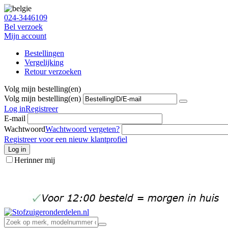
024-3446109
Bel verzoek
Mijn account
Bestellingen
Vergelijking
Retour verzoeken
Volg mijn bestelling(en)
Volg mijn bestelling(en)
Log in
Registreer
E-mail
Wachtwoord
Wachtwoord vergeten?
Registreer voor een nieuw klantprofiel
Log in
Herinner mij
info@stofzuigeronderdelen.nl