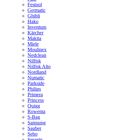
Festool
Germatic
Ghibli
Hako
Inventum
Kärcher
Makita
Miele
Moulinex
Nedclean
Nilfisk
Nilfisk Alto
Nordland
Numatic
Parkside
Philips
Primera
Princess
Quigg
Rowenta
S-Bag
Samsung
Sauber
Sebo
Severin