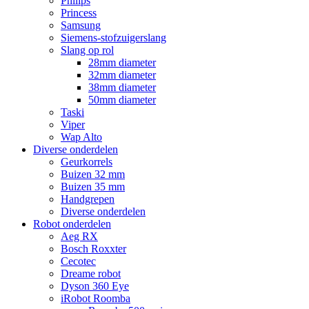
Philips
Princess
Samsung
Siemens-stofzuigerslang
Slang op rol
28mm diameter
32mm diameter
38mm diameter
50mm diameter
Taski
Viper
Wap Alto
Diverse onderdelen
Geurkorrels
Buizen 32 mm
Buizen 35 mm
Handgrepen
Diverse onderdelen
Robot onderdelen
Aeg RX
Bosch Roxxter
Cecotec
Dreame robot
Dyson 360 Eye
iRobot Roomba