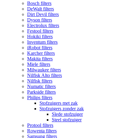
Bosch filters
DeWalt filters
Dirt Devil filters
Dyson filters
Electrolux filters
Festool filters
Hokiki filters
Inventum filters
iRobot filters
Karcher filters
Makita filters
Miele filters
Milwaukee filters
Nilfisk Alto filters
Nilfisk filters
Numatic filters
Parkside filters
Philips filters
Stofzuigers met zak
Stofzuigers zonder zak
Slede stofzuiger
Steel stofzuiger
Protool filters
Rowenta filters
Samsung filters