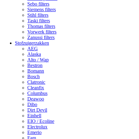
Sebo filters
Siemens filters
Stihl filters
Taski filters
Thomas filters
Vorwerk filters
Zanussi filters
Stofzuigerzakken
AEG
Alaska
Alto / Wap
Bestron
Bomann
Bosch
Clatronic
Cleanfix
Columbus
Deawoo
Dibo
Dirt Devil
Einhell
EIO / Ecoline
Electrolux
Emerio
Fam