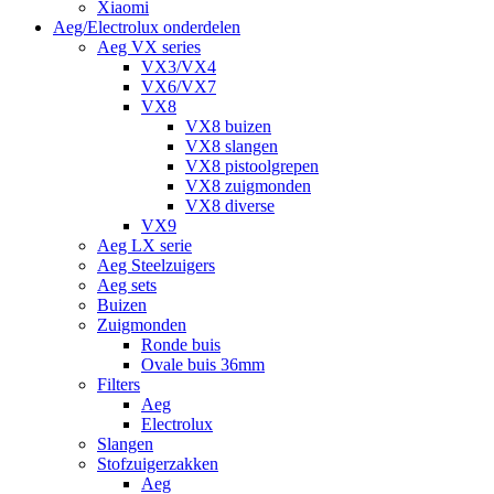
Xiaomi
Aeg/Electrolux onderdelen
Aeg VX series
VX3/VX4
VX6/VX7
VX8
VX8 buizen
VX8 slangen
VX8 pistoolgrepen
VX8 zuigmonden
VX8 diverse
VX9
Aeg LX serie
Aeg Steelzuigers
Aeg sets
Buizen
Zuigmonden
Ronde buis
Ovale buis 36mm
Filters
Aeg
Electrolux
Slangen
Stofzuigerzakken
Aeg