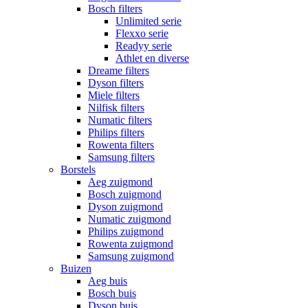
Bosch filters
Unlimited serie
Flexxo serie
Readyy serie
Athlet en diverse
Dreame filters
Dyson filters
Miele filters
Nilfisk filters
Numatic filters
Philips filters
Rowenta filters
Samsung filters
Borstels
Aeg zuigmond
Bosch zuigmond
Dyson zuigmond
Numatic zuigmond
Philips zuigmond
Rowenta zuigmond
Samsung zuigmond
Buizen
Aeg buis
Bosch buis
Dyson buis