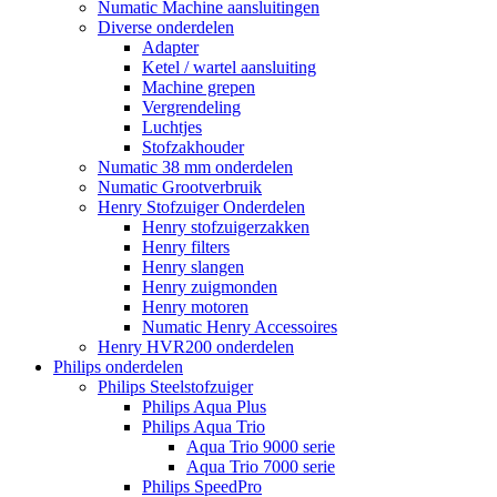
Numatic Machine aansluitingen
Diverse onderdelen
Adapter
Ketel / wartel aansluiting
Machine grepen
Vergrendeling
Luchtjes
Stofzakhouder
Numatic 38 mm onderdelen
Numatic Grootverbruik
Henry Stofzuiger Onderdelen
Henry stofzuigerzakken
Henry filters
Henry slangen
Henry zuigmonden
Henry motoren
Numatic Henry Accessoires
Henry HVR200 onderdelen
Philips onderdelen
Philips Steelstofzuiger
Philips Aqua Plus
Philips Aqua Trio
Aqua Trio 9000 serie
Aqua Trio 7000 serie
Philips SpeedPro