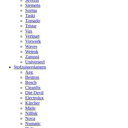
Severin
Siemens
Sorma
Taski
Tomado
Tristar
Vax
Veripart
Vorwerk
Waves
Wetrok
Zanussi
Universeel
Stofzuigerslangen
Aeg
Bestron
Bosch
Cleanfix
Dirt Devil
Electrolux
Kärcher
Miele
Nilfisk
Nova
Numatic