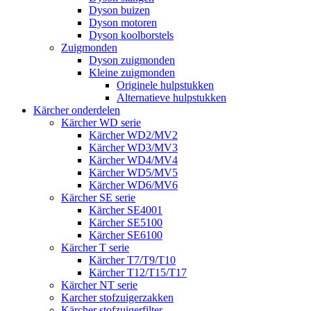
Dyson buizen
Dyson motoren
Dyson koolborstels
Zuigmonden
Dyson zuigmonden
Kleine zuigmonden
Originele hulpstukken
Alternatieve hulpstukken
Kärcher onderdelen
Kärcher WD serie
Kärcher WD2/MV2
Kärcher WD3/MV3
Kärcher WD4/MV4
Kärcher WD5/MV5
Kärcher WD6/MV6
Kärcher SE serie
Kärcher SE4001
Kärcher SE5100
Kärcher SE6100
Kärcher T serie
Kärcher T7/T9/T10
Kärcher T12/T15/T17
Kärcher NT serie
Karcher stofzuigerzakken
Kärcher stofzuigerfilter