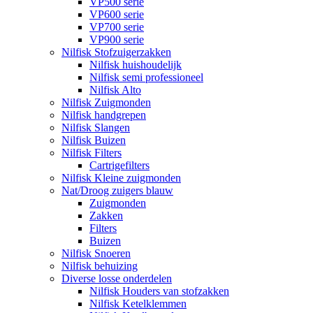
VP500 serie
VP600 serie
VP700 serie
VP900 serie
Nilfisk Stofzuigerzakken
Nilfisk huishoudelijk
Nilfisk semi professioneel
Nilfisk Alto
Nilfisk Zuigmonden
Nilfisk handgrepen
Nilfisk Slangen
Nilfisk Buizen
Nilfisk Filters
​Cartrigefilters
Nilfisk Kleine zuigmonden
Nat/Droog zuigers blauw
Zuigmonden
Zakken
Filters
Buizen
Nilfisk Snoeren
Nilfisk behuizing
Diverse losse onderdelen
Nilfisk Houders van stofzakken
Nilfisk Ketelklemmen