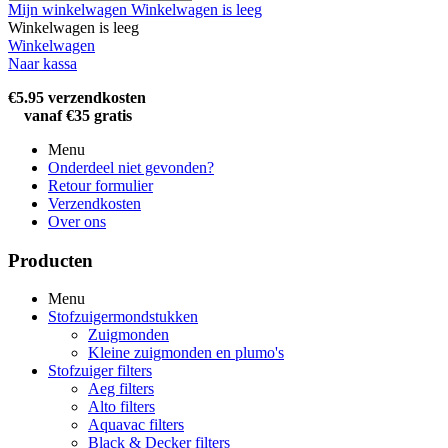
Mijn winkelwagen
Winkelwagen is leeg
Winkelwagen is leeg
Winkelwagen
Naar kassa
€5.95 verzendkosten
vanaf €35 gratis
Menu
Onderdeel niet gevonden?
Retour formulier
Verzendkosten
Over ons
Producten
Menu
Stofzuigermondstukken
Zuigmonden
Kleine zuigmonden en plumo's
Stofzuiger filters
Aeg filters
Alto filters​
Aquavac filters
Black & Decker filters