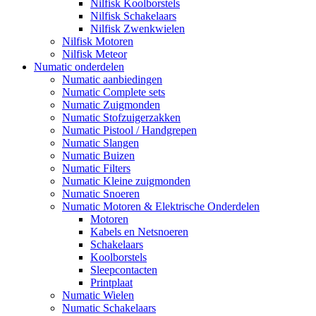
Nilfisk Koolborstels
Nilfisk Schakelaars
Nilfisk Zwenkwielen
Nilfisk Motoren
Nilfisk Meteor
Numatic onderdelen
Numatic aanbiedingen
Numatic Complete sets
Numatic Zuigmonden
Numatic Stofzuigerzakken
Numatic Pistool / Handgrepen
Numatic Slangen
Numatic Buizen
Numatic Filters
Numatic Kleine zuigmonden
Numatic Snoeren
Numatic Motoren & Elektrische Onderdelen
Motoren
Kabels en Netsnoeren
Schakelaars
Koolborstels
Sleepcontacten
Printplaat
Numatic Wielen
Numatic Schakelaars