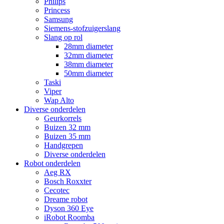
Philips
Princess
Samsung
Siemens-stofzuigerslang
Slang op rol
28mm diameter
32mm diameter
38mm diameter
50mm diameter
Taski
Viper
Wap Alto
Diverse onderdelen
Geurkorrels
Buizen 32 mm
Buizen 35 mm
Handgrepen
Diverse onderdelen
Robot onderdelen
Aeg RX
Bosch Roxxter
Cecotec
Dreame robot
Dyson 360 Eye
iRobot Roomba