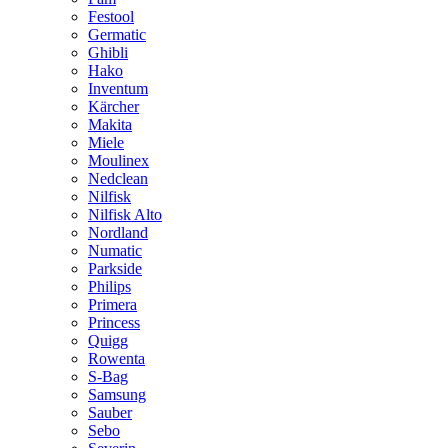
Festool
Germatic
Ghibli
Hako
Inventum
Kärcher
Makita
Miele
Moulinex
Nedclean
Nilfisk
Nilfisk Alto
Nordland
Numatic
Parkside
Philips
Primera
Princess
Quigg
Rowenta
S-Bag
Samsung
Sauber
Sebo