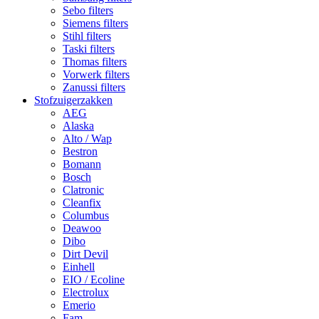
Sebo filters
Siemens filters
Stihl filters
Taski filters
Thomas filters
Vorwerk filters
Zanussi filters
Stofzuigerzakken
AEG
Alaska
Alto / Wap
Bestron
Bomann
Bosch
Clatronic
Cleanfix
Columbus
Deawoo
Dibo
Dirt Devil
Einhell
EIO / Ecoline
Electrolux
Emerio
Fam