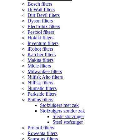
Bosch filters
DeWalt filters
Dirt Devil filters
Dyson filters
Electrolux filters
Festool filters
Hokiki filters
Inventum filters
iRobot filters
Karcher filters
Makita filters
Miele filters
Milwaukee filters
Nilfisk Alto filters
Nilfisk filters
Numatic filters
Parkside filters
Philips filters
Stofzuigers met zak
Stofzuigers zonder zak
Slede stofzuiger
Steel stofzuiger
Protool filters
Rowenta filters
Samsung filters