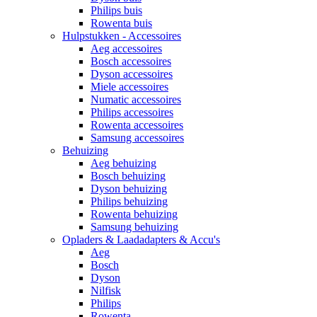
Philips buis
Rowenta buis
Hulpstukken - Accessoires
Aeg accessoires
Bosch accessoires
Dyson accessoires
Miele accessoires
Numatic accessoires
Philips accessoires
Rowenta accessoires
Samsung accessoires
Behuizing
Aeg behuizing
Bosch behuizing
Dyson behuizing
Philips behuizing
Rowenta behuizing
Samsung behuizing
Opladers & Laadadapters & Accu's
Aeg
Bosch
Dyson
Nilfisk
Philips
Rowenta