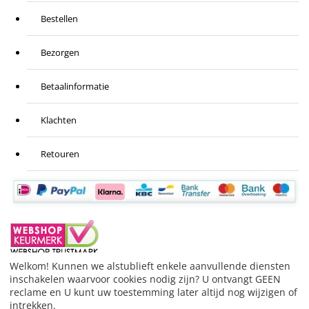
Bestellen
Bezorgen
Betaalinformatie
Klachten
Retouren
Welkom! Kunnen we alstublieft enkele aanvullende diensten
inschakelen waarvoor cookies nodig zijn? U ontvangt GEEN
BESTELLING HERROEPEN
reclame en U kunt uw toestemming later altijd nog wijzigen of
© 1999-2026 Stofzuigeronderdelen.nl.
Merknamen die
intrekken.