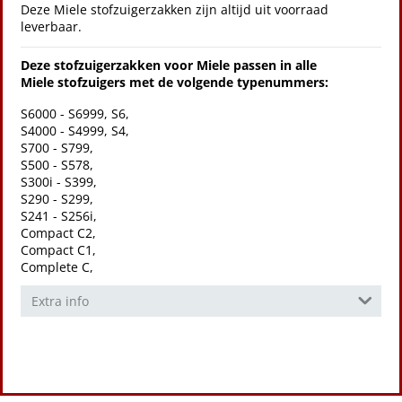
Deze Miele stofzuigerzakken zijn altijd uit voorraad
leverbaar.
Deze stofzuigerzakken voor Miele passen in alle
Miele stofzuigers met de volgende typenummers:
S6000 - S6999, S6,
S4000 - S4999, S4,
S700 - S799,
S500 - S578,
S300i - S399,
S290 - S299,
S241 - S256i,
Compact C2,
Compact C1,
Complete C,
Extra info