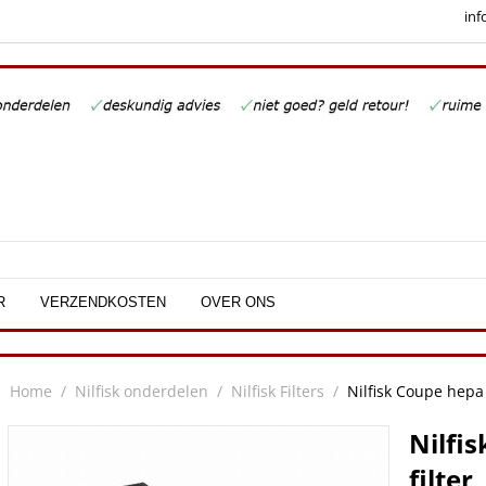
inf
R
VERZENDKOSTEN
OVER ONS
Home
/
Nilfisk onderdelen
/
Nilfisk Filters
/
Nilfisk Coupe hepa 
Nilfi
filter