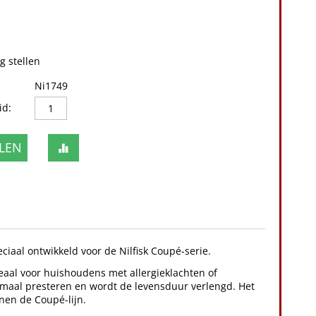
g stellen
Ni1749
id:
LEN
peciaal ontwikkeld voor de Nilfisk Coupé-serie.
deaal voor huishoudens met allergieklachten of
timaal presteren en wordt de levensduur verlengd. Het
nnen de Coupé-lijn.