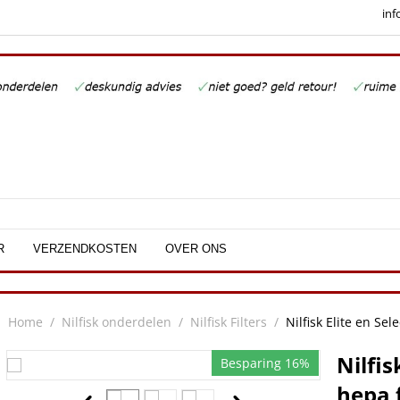
inf
R
VERZENDKOSTEN
OVER ONS
Home
/
Nilfisk onderdelen
/
Nilfisk Filters
/
Nilfisk Elite en Sele
Nilfis
Besparing 16%
hepa f