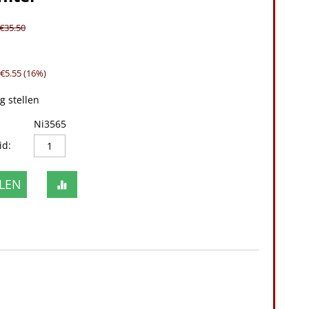
€
35.50
 €
5.55
(
16
%)
g stellen
Ni3565
id:
LEN