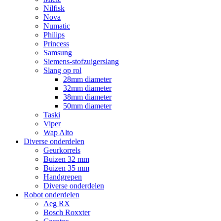
Nilfisk
Nova
Numatic
Philips
Princess
Samsung
Siemens-stofzuigerslang
Slang op rol
28mm diameter
32mm diameter
38mm diameter
50mm diameter
Taski
Viper
Wap Alto
Diverse onderdelen
Geurkorrels
Buizen 32 mm
Buizen 35 mm
Handgrepen
Diverse onderdelen
Robot onderdelen
Aeg RX
Bosch Roxxter