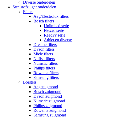
Diverse onderdelen
Steelstofzuiger onderdelen
Filters
Aeg/Electrolux filters
Bosch filters
Unlimited serie
Flexxo serie
Readyy serie
Athlet en diverse
Dreame filters
Dyson filters
Miele filters
Nilfisk filters
Numatic filters
Philips filters
Rowenta filters
Samsung filters
Borstels
Aeg zuigmond
Bosch zuigmond
Dyson zuigmond
Numatic zuigmond
Philips zuigmond
Rowenta zuigmond
Samsung zuigmond