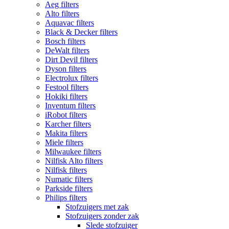
Aeg filters
Alto filters​
Aquavac filters
Black & Decker filters
Bosch filters
DeWalt filters
Dirt Devil filters
Dyson filters
Electrolux filters
Festool filters
Hokiki filters
Inventum filters
iRobot filters
Karcher filters
Makita filters
Miele filters
Milwaukee filters
Nilfisk Alto filters
Nilfisk filters
Numatic filters
Parkside filters
Philips filters
Stofzuigers met zak
Stofzuigers zonder zak
Slede stofzuiger