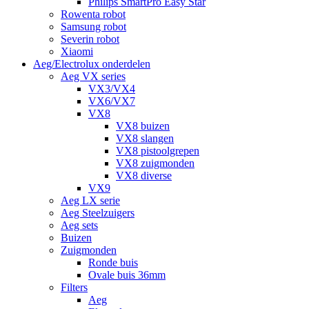
Philips SmartPro Easy Star
Rowenta robot
Samsung robot
Severin robot
Xiaomi
Aeg/Electrolux onderdelen
Aeg VX series
VX3/VX4
VX6/VX7
VX8
VX8 buizen
VX8 slangen
VX8 pistoolgrepen
VX8 zuigmonden
VX8 diverse
VX9
Aeg LX serie
Aeg Steelzuigers
Aeg sets
Buizen
Zuigmonden
Ronde buis
Ovale buis 36mm
Filters
Aeg