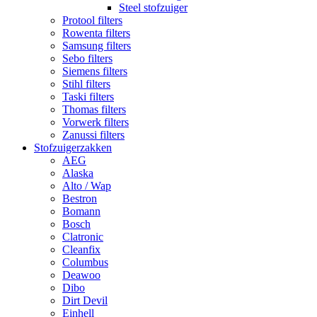
Steel stofzuiger
Protool filters
Rowenta filters
Samsung filters
Sebo filters
Siemens filters
Stihl filters
Taski filters
Thomas filters
Vorwerk filters
Zanussi filters
Stofzuigerzakken
AEG
Alaska
Alto / Wap
Bestron
Bomann
Bosch
Clatronic
Cleanfix
Columbus
Deawoo
Dibo
Dirt Devil
Einhell