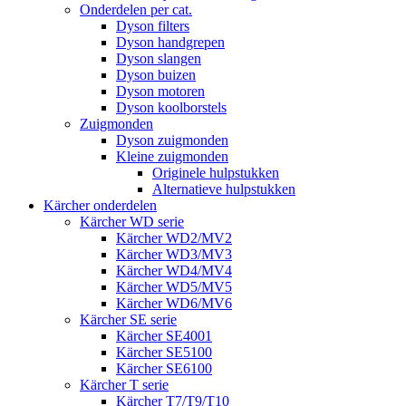
Onderdelen per cat.
Dyson filters
Dyson handgrepen
Dyson slangen
Dyson buizen
Dyson motoren
Dyson koolborstels
Zuigmonden
Dyson zuigmonden
Kleine zuigmonden
Originele hulpstukken
Alternatieve hulpstukken
Kärcher onderdelen
Kärcher WD serie
Kärcher WD2/MV2
Kärcher WD3/MV3
Kärcher WD4/MV4
Kärcher WD5/MV5
Kärcher WD6/MV6
Kärcher SE serie
Kärcher SE4001
Kärcher SE5100
Kärcher SE6100
Kärcher T serie
Kärcher T7/T9/T10