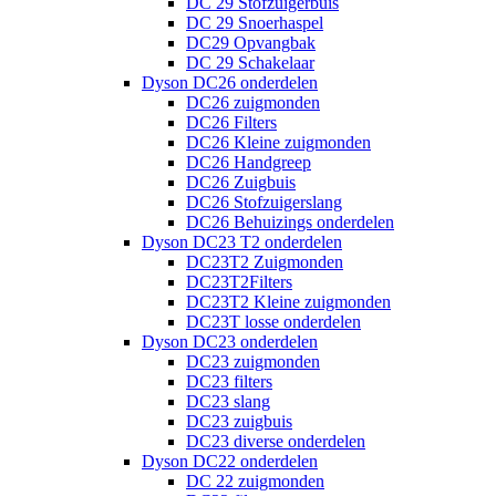
DC 29 Stofzuigerbuis
DC 29 Snoerhaspel
DC29 Opvangbak
DC 29 Schakelaar
Dyson DC26 onderdelen
DC26 zuigmonden
DC26 Filters
DC26 Kleine zuigmonden
DC26 Handgreep
DC26 Zuigbuis
DC26 Stofzuigerslang
DC26 Behuizings onderdelen
Dyson DC23 T2 onderdelen
DC23T2 Zuigmonden
DC23T2Filters
DC23T2 Kleine zuigmonden
DC23T losse onderdelen
Dyson DC23 onderdelen
DC23 zuigmonden
DC23 filters
DC23 slang
DC23 zuigbuis
DC23 diverse onderdelen
Dyson DC22 onderdelen
DC 22 zuigmonden