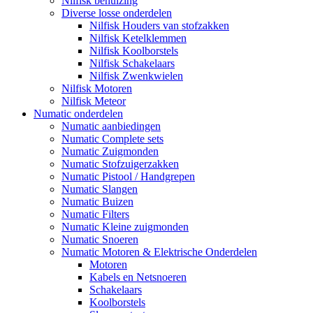
Nilfisk behuizing
Diverse losse onderdelen
Nilfisk Houders van stofzakken
Nilfisk Ketelklemmen
Nilfisk Koolborstels
Nilfisk Schakelaars
Nilfisk Zwenkwielen
Nilfisk Motoren
Nilfisk Meteor
Numatic onderdelen
Numatic aanbiedingen
Numatic Complete sets
Numatic Zuigmonden
Numatic Stofzuigerzakken
Numatic Pistool / Handgrepen
Numatic Slangen
Numatic Buizen
Numatic Filters
Numatic Kleine zuigmonden
Numatic Snoeren
Numatic Motoren & Elektrische Onderdelen
Motoren
Kabels en Netsnoeren
Schakelaars
Koolborstels