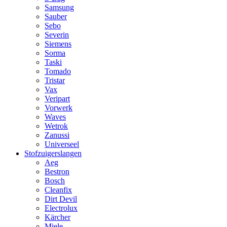
Samsung
Sauber
Sebo
Severin
Siemens
Sorma
Taski
Tomado
Tristar
Vax
Veripart
Vorwerk
Waves
Wetrok
Zanussi
Universeel
Stofzuigerslangen
Aeg
Bestron
Bosch
Cleanfix
Dirt Devil
Electrolux
Kärcher
Miele