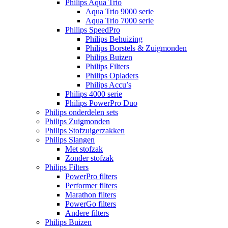
Philips Aqua Trio
Aqua Trio 9000 serie
Aqua Trio 7000 serie
Philips SpeedPro
Philips Behuizing
Philips Borstels & Zuigmonden
Philips Buizen
Philips Filters
Philips Opladers
Philips Accu’s
Philips 4000 serie
Philips PowerPro Duo
Philips onderdelen sets
Philips Zuigmonden
Philips Stofzuigerzakken
Philips Slangen
Met stofzak
Zonder stofzak
Philips Filters
PowerPro filters
Performer filters
Marathon filters
PowerGo filters
Andere filters
Philips Buizen