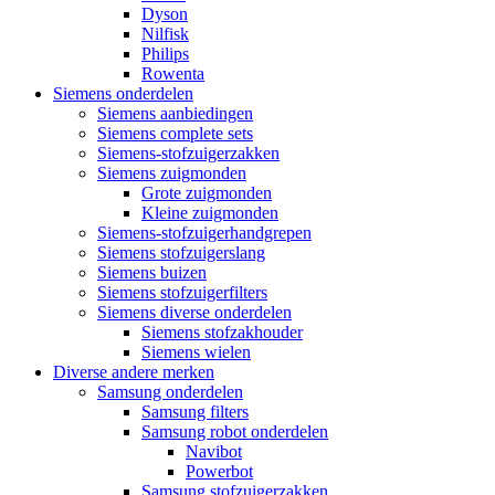
Dyson
Nilfisk
Philips
Rowenta
Siemens onderdelen
Siemens aanbiedingen
Siemens complete sets
Siemens-stofzuigerzakken
Siemens zuigmonden
Grote zuigmonden
Kleine zuigmonden
Siemens-stofzuigerhandgrepen
Siemens stofzuigerslang
Siemens buizen
Siemens stofzuigerfilters
Siemens diverse onderdelen
Siemens stofzakhouder
Siemens wielen
Diverse andere merken
Samsung onderdelen
Samsung filters
Samsung robot onderdelen
Navibot
Powerbot
Samsung stofzuigerzakken