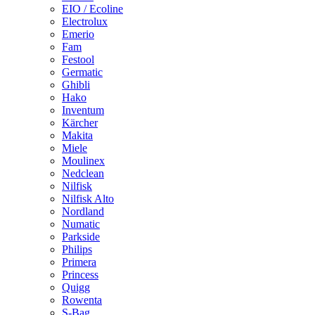
EIO / Ecoline
Electrolux
Emerio
Fam
Festool
Germatic
Ghibli
Hako
Inventum
Kärcher
Makita
Miele
Moulinex
Nedclean
Nilfisk
Nilfisk Alto
Nordland
Numatic
Parkside
Philips
Primera
Princess
Quigg
Rowenta
S-Bag