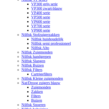
VP300 grijs serie
VP300 zwart-blauw
VP400 serie
VP500 serie
VP600 serie
VP700 serie
VP900 serie
Nilfisk Stofzuigerzakken
Nilfisk huishoudelijk
Nilfisk semi professioneel
Nilfisk Alto
Nilfisk Zuigmonden
Nilfisk handgrepen
Nilfisk Slangen
Nilfisk Buizen
Nilfisk Filters
​Cartrigefilters
Nilfisk Kleine zuigmonden
Nat/Droog zuigers blauw
Zuigmonden
Zakken
Filters
Buizen
Nilfisk Snoeren