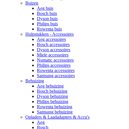
Buizen
Aeg buis
Bosch buis
Dyson buis
Philips buis
Rowenta buis
Hulpstukken - Accessoires
Aeg accessoires
Bosch accessoires
Dyson accessoires
Miele accessoires
Numatic accessoires
Philips accessoires
Rowenta accessoires
Samsung accessoires
Behuizing
Aeg behuizing
Bosch behuizing
Dyson behuizing
Philips behuizing
Rowenta behuizing
Samsung behuizing
Opladers & Laadadapters & Accu's
Aeg
Bosch