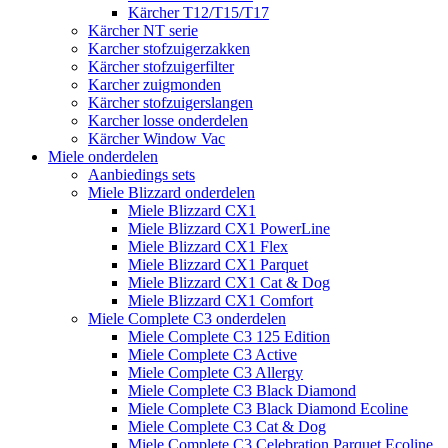
Kärcher T12/T15/T17
Kärcher NT serie
Karcher stofzuigerzakken
Kärcher stofzuigerfilter
Karcher zuigmonden
Kärcher stofzuigerslangen
Karcher losse onderdelen
Kärcher Window Vac
Miele onderdelen
Aanbiedings sets
Miele Blizzard onderdelen
Miele Blizzard CX1
Miele Blizzard CX1 PowerLine
Miele Blizzard CX1 Flex
Miele Blizzard CX1 Parquet
Miele Blizzard CX1 Cat & Dog
Miele Blizzard CX1 Comfort
Miele Complete C3 onderdelen
Miele Complete C3 125 Edition
Miele Complete C3 Active
Miele Complete C3 Allergy
Miele Complete C3 Black Diamond
Miele Complete C3 Black Diamond Ecoline
Miele Complete C3 Cat & Dog
Miele Complete C3 Celebration Parquet Ecoline​