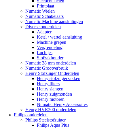
Sleepcontacten
Printplaat
Numatic Wielen
Numatic Schakelaars
Numatic Machine aansluitingen
Diverse onderdelen
Adapter
Ketel / wartel aansluiting
Machine grepen
Vergrendeling
Luchtjes
Stofzakhouder
Numatic 38 mm onderdelen
Numatic Grootverbruik
Henry Stofzuiger Onderdelen
Henry stofzuigerzakken
Henry filters
Henry slangen
Henry zuigmonden
Henry motoren
Numatic Henry Accessoires
Henry HVR200 onderdelen
Philips onderdelen
Philips Steelstofzuiger
Philips Aqua Plus