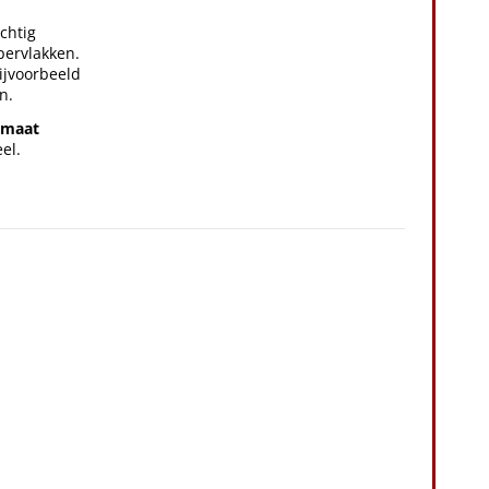
ichtig
pervlakken.
ijvoorbeeld
n.
smaat
el.