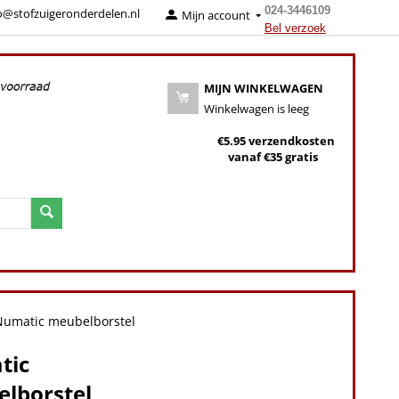
024-3446109
o@stofzuigeronderdelen.nl
Mijn account
Bel verzoek
MIJN WINKELWAGEN
Winkelwagen is leeg
€5.95 verzendkosten
vanaf €35 gratis
Numatic meubelborstel
tic
lborstel