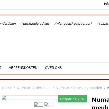
inf
R
VERZENDKOSTEN
OVER ONS
Home
/
Numatic onderdelen
/
Numatic Kleine zuigmonden
/
Numa
Besparing 29%
meube