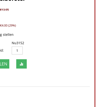
€
13.95
 €
4.00
(
29
%)
g stellen
Nu3152
id:
LEN