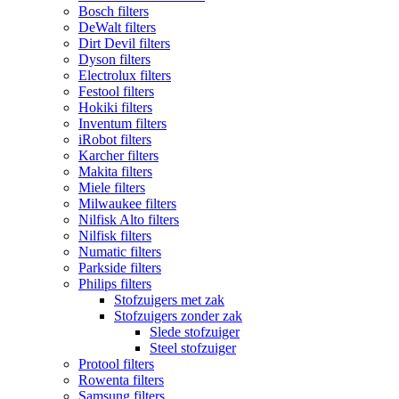
Bosch filters
DeWalt filters
Dirt Devil filters
Dyson filters
Electrolux filters
Festool filters
Hokiki filters
Inventum filters
iRobot filters
Karcher filters
Makita filters
Miele filters
Milwaukee filters
Nilfisk Alto filters
Nilfisk filters
Numatic filters
Parkside filters
Philips filters
Stofzuigers met zak
Stofzuigers zonder zak
Slede stofzuiger
Steel stofzuiger
Protool filters
Rowenta filters
Samsung filters