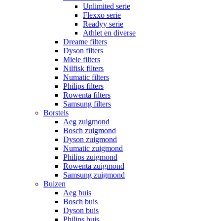
Unlimited serie
Flexxo serie
Readyy serie
Athlet en diverse
Dreame filters
Dyson filters
Miele filters
Nilfisk filters
Numatic filters
Philips filters
Rowenta filters
Samsung filters
Borstels
Aeg zuigmond
Bosch zuigmond
Dyson zuigmond
Numatic zuigmond
Philips zuigmond
Rowenta zuigmond
Samsung zuigmond
Buizen
Aeg buis
Bosch buis
Dyson buis
Philips buis