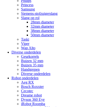
Philips
Princess
Samsung
Siemens-stofzuigerslang
Slang op rol
28mm diameter
32mm diameter
38mm diameter
50mm diameter
Taski
Viper
Wap Alto
Diverse onderdelen
Geurkorrels
Buizen 32 mm
Buizen 35 mm
Handgrepen
Diverse onderdelen
Robot onderdelen
Aeg RX
Bosch Roxxter
Cecotec
Dreame robot
Dyson 360 Eye
iRobot Roomba