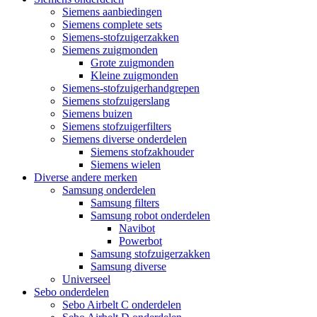
Siemens aanbiedingen
Siemens complete sets
Siemens-stofzuigerzakken
Siemens zuigmonden
Grote zuigmonden
Kleine zuigmonden
Siemens-stofzuigerhandgrepen
Siemens stofzuigerslang
Siemens buizen
Siemens stofzuigerfilters
Siemens diverse onderdelen
Siemens stofzakhouder
Siemens wielen
Diverse andere merken
Samsung onderdelen
Samsung filters
Samsung robot onderdelen
Navibot
Powerbot
Samsung stofzuigerzakken
Samsung diverse
Universeel
Sebo onderdelen
Sebo Airbelt C onderdelen