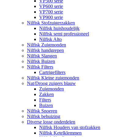
VP500 serie
VP600 serie
VP700 serie
VP900 serie
Nilfisk Stofzuigerzakken
Nilfisk huishoudelijk
Nilfisk semi professioneel
Nilfisk Alto
Nilfisk Zuigmonden
Nilfisk handgrepen
Nilfisk Slangen
Nilfisk Buizen
Nilfisk Filters
​Cartrigefilters
Nilfisk Kleine zuigmonden
Nat/Droog zuigers blauw
Zuigmonden
Zakken
Filters
Buizen
Nilfisk Snoeren
Nilfisk behuizing
Diverse losse onderdelen
Nilfisk Houders van stofzakken
Nilfisk Ketelklemmen