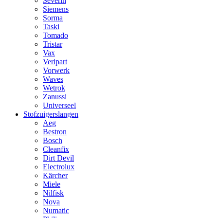
Severin
Siemens
Sorma
Taski
Tomado
Tristar
Vax
Veripart
Vorwerk
Waves
Wetrok
Zanussi
Universeel
Stofzuigerslangen
Aeg
Bestron
Bosch
Cleanfix
Dirt Devil
Electrolux
Kärcher
Miele
Nilfisk
Nova
Numatic