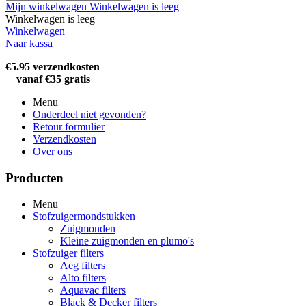
Mijn winkelwagen
Winkelwagen is leeg
Winkelwagen is leeg
Winkelwagen
Naar kassa
€5.95 verzendkosten
vanaf €35 gratis
Menu
Onderdeel niet gevonden?
Retour formulier
Verzendkosten
Over ons
Producten
Menu
Stofzuigermondstukken
Zuigmonden
Kleine zuigmonden en plumo's
Stofzuiger filters
Aeg filters
Alto filters​
Aquavac filters
Black & Decker filters