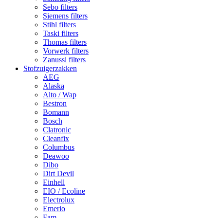
Sebo filters
Siemens filters
Stihl filters
Taski filters
Thomas filters
Vorwerk filters
Zanussi filters
Stofzuigerzakken
AEG
Alaska
Alto / Wap
Bestron
Bomann
Bosch
Clatronic
Cleanfix
Columbus
Deawoo
Dibo
Dirt Devil
Einhell
EIO / Ecoline
Electrolux
Emerio
Fam