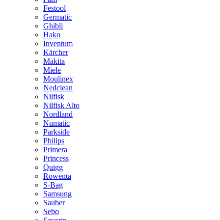
Festool
Germatic
Ghibli
Hako
Inventum
Kärcher
Makita
Miele
Moulinex
Nedclean
Nilfisk
Nilfisk Alto
Nordland
Numatic
Parkside
Philips
Primera
Princess
Quigg
Rowenta
S-Bag
Samsung
Sauber
Sebo