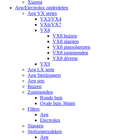
Xiaomi
Aeg/Electrolux onderdelen
Aeg VX series
VX3/VX4
VX6/VX7
VX8
VX8 buizen
VX8 slangen
VX8 pistoolgrepen
VX8 zuigmonden
VX8 diverse
VX9
Aeg LX serie
Aeg Steelzuigers
Aeg sets
Buizen
Zuigmonden
Ronde buis
Ovale buis 36mm
Filters
Aeg
Electrolux
Slangen
Stofzuigerzakken
Aeg