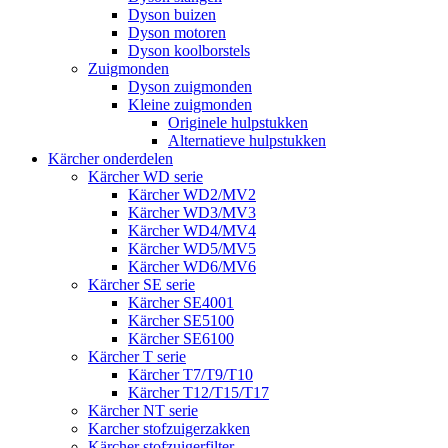
Dyson buizen
Dyson motoren
Dyson koolborstels
Zuigmonden
Dyson zuigmonden
Kleine zuigmonden
Originele hulpstukken
Alternatieve hulpstukken
Kärcher onderdelen
Kärcher WD serie
Kärcher WD2/MV2
Kärcher WD3/MV3
Kärcher WD4/MV4
Kärcher WD5/MV5
Kärcher WD6/MV6
Kärcher SE serie
Kärcher SE4001
Kärcher SE5100
Kärcher SE6100
Kärcher T serie
Kärcher T7/T9/T10
Kärcher T12/T15/T17
Kärcher NT serie
Karcher stofzuigerzakken
Kärcher stofzuigerfilter