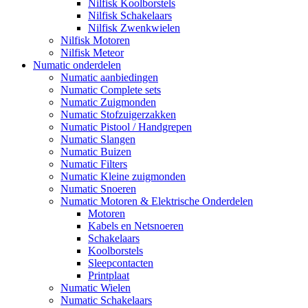
Nilfisk Koolborstels
Nilfisk Schakelaars
Nilfisk Zwenkwielen
Nilfisk Motoren
Nilfisk Meteor
Numatic onderdelen
Numatic aanbiedingen
Numatic Complete sets
Numatic Zuigmonden
Numatic Stofzuigerzakken
Numatic Pistool / Handgrepen
Numatic Slangen
Numatic Buizen
Numatic Filters
Numatic Kleine zuigmonden
Numatic Snoeren
Numatic Motoren & Elektrische Onderdelen
Motoren
Kabels en Netsnoeren
Schakelaars
Koolborstels
Sleepcontacten
Printplaat
Numatic Wielen
Numatic Schakelaars