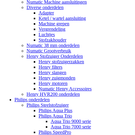
Numatic Machine aansluitingen
Diverse onderdelen
Adapter
Ketel / wartel aansluiting
Machine grepen
Vergrendeling
Luchtjes
Stofzakhouder
Numatic 38 mm onderdelen
Numatic Grootverbruik
Henry Stofzuiger Onderdelen
Henry stofzuigerzakken
Henry filters
Henry slangen
Henry zuigmonden
Henry motoren
Numatic Henry Accessoires
Henry HVR200 onderdelen
Philips onderdelen
Philips Steelstofzuiger
Philips Aqua Plus
Philips Aqua Trio
Aqua Trio 9000 serie
Aqua Trio 7000 serie
Philips SpeedPro