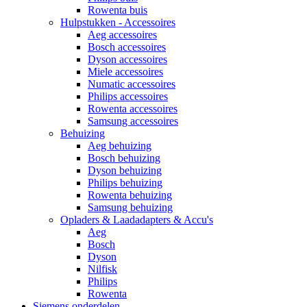
Rowenta buis
Hulpstukken - Accessoires
Aeg accessoires
Bosch accessoires
Dyson accessoires
Miele accessoires
Numatic accessoires
Philips accessoires
Rowenta accessoires
Samsung accessoires
Behuizing
Aeg behuizing
Bosch behuizing
Dyson behuizing
Philips behuizing
Rowenta behuizing
Samsung behuizing
Opladers & Laadadapters & Accu's
Aeg
Bosch
Dyson
Nilfisk
Philips
Rowenta
Siemens onderdelen