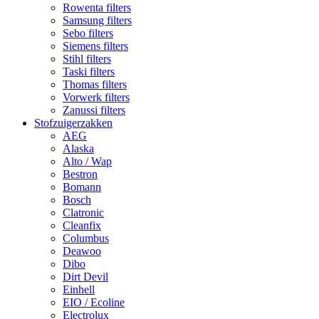
Rowenta filters
Samsung filters
Sebo filters
Siemens filters
Stihl filters
Taski filters
Thomas filters
Vorwerk filters
Zanussi filters
Stofzuigerzakken
AEG
Alaska
Alto / Wap
Bestron
Bomann
Bosch
Clatronic
Cleanfix
Columbus
Deawoo
Dibo
Dirt Devil
Einhell
EIO / Ecoline
Electrolux