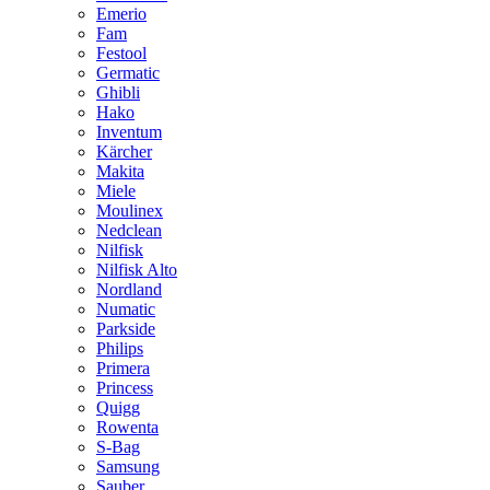
Emerio
Fam
Festool
Germatic
Ghibli
Hako
Inventum
Kärcher
Makita
Miele
Moulinex
Nedclean
Nilfisk
Nilfisk Alto
Nordland
Numatic
Parkside
Philips
Primera
Princess
Quigg
Rowenta
S-Bag
Samsung
Sauber