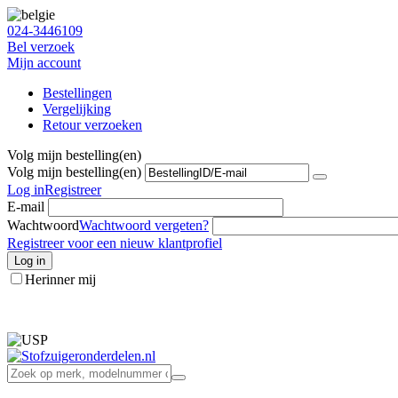
024-3446109
Bel verzoek
Mijn account
Bestellingen
Vergelijking
Retour verzoeken
Volg mijn bestelling(en)
Volg mijn bestelling(en)
Log in
Registreer
E-mail
Wachtwoord
Wachtwoord vergeten?
Registreer voor een nieuw klantprofiel
Log in
Herinner mij
info@stofzuigeronderdelen.nl