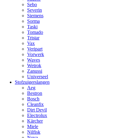
Sebo
Severin
Siemens
Sorma
Taski
Tomado
Tristar
Vax
Veripart
Vorwerk
Waves
Wetrok
Zanussi
Universeel
Stofzuigerslangen
Aeg
Bestron
Bosch
Cleanfix
Dirt Devil
Electrolux
Kärcher
Miele
Nilfisk
Nova