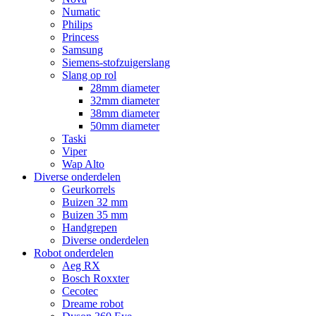
Numatic
Philips
Princess
Samsung
Siemens-stofzuigerslang
Slang op rol
28mm diameter
32mm diameter
38mm diameter
50mm diameter
Taski
Viper
Wap Alto
Diverse onderdelen
Geurkorrels
Buizen 32 mm
Buizen 35 mm
Handgrepen
Diverse onderdelen
Robot onderdelen
Aeg RX
Bosch Roxxter
Cecotec
Dreame robot