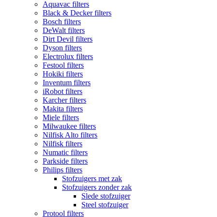
Aquavac filters
Black & Decker filters
Bosch filters
DeWalt filters
Dirt Devil filters
Dyson filters
Electrolux filters
Festool filters
Hokiki filters
Inventum filters
iRobot filters
Karcher filters
Makita filters
Miele filters
Milwaukee filters
Nilfisk Alto filters
Nilfisk filters
Numatic filters
Parkside filters
Philips filters
Stofzuigers met zak
Stofzuigers zonder zak
Slede stofzuiger
Steel stofzuiger
Protool filters