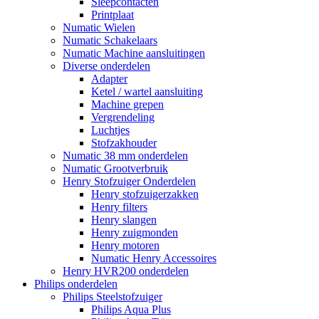
Sleepcontacten
Printplaat
Numatic Wielen
Numatic Schakelaars
Numatic Machine aansluitingen
Diverse onderdelen
Adapter
Ketel / wartel aansluiting
Machine grepen
Vergrendeling
Luchtjes
Stofzakhouder
Numatic 38 mm onderdelen
Numatic Grootverbruik
Henry Stofzuiger Onderdelen
Henry stofzuigerzakken
Henry filters
Henry slangen
Henry zuigmonden
Henry motoren
Numatic Henry Accessoires
Henry HVR200 onderdelen
Philips onderdelen
Philips Steelstofzuiger
Philips Aqua Plus