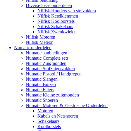
Nilfisk behuizing
Diverse losse onderdelen
Nilfisk Houders van stofzakken
Nilfisk Ketelklemmen
Nilfisk Koolborstels
Nilfisk Schakelaars
Nilfisk Zwenkwielen
Nilfisk Motoren
Nilfisk Meteor
Numatic onderdelen
Numatic aanbiedingen
Numatic Complete sets
Numatic Zuigmonden
Numatic Stofzuigerzakken
Numatic Pistool / Handgrepen
Numatic Slangen
Numatic Buizen
Numatic Filters
Numatic Kleine zuigmonden
Numatic Snoeren
Numatic Motoren & Elektrische Onderdelen
Motoren
Kabels en Netsnoeren
Schakelaars
Koolborstels