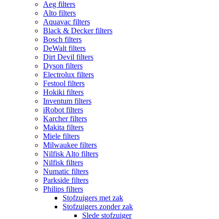
Aeg filters
Alto filters​
Aquavac filters
Black & Decker filters
Bosch filters
DeWalt filters
Dirt Devil filters
Dyson filters
Electrolux filters
Festool filters
Hokiki filters
Inventum filters
iRobot filters
Karcher filters
Makita filters
Miele filters
Milwaukee filters
Nilfisk Alto filters
Nilfisk filters
Numatic filters
Parkside filters
Philips filters
Stofzuigers met zak
Stofzuigers zonder zak
Slede stofzuiger