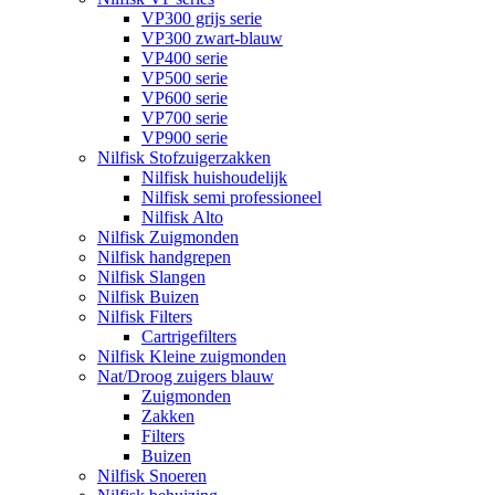
VP300 grijs serie
VP300 zwart-blauw
VP400 serie
VP500 serie
VP600 serie
VP700 serie
VP900 serie
Nilfisk Stofzuigerzakken
Nilfisk huishoudelijk
Nilfisk semi professioneel
Nilfisk Alto
Nilfisk Zuigmonden
Nilfisk handgrepen
Nilfisk Slangen
Nilfisk Buizen
Nilfisk Filters
​Cartrigefilters
Nilfisk Kleine zuigmonden
Nat/Droog zuigers blauw
Zuigmonden
Zakken
Filters
Buizen
Nilfisk Snoeren