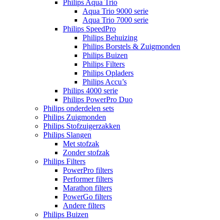
Philips Aqua Trio
Aqua Trio 9000 serie
Aqua Trio 7000 serie
Philips SpeedPro
Philips Behuizing
Philips Borstels & Zuigmonden
Philips Buizen
Philips Filters
Philips Opladers
Philips Accu’s
Philips 4000 serie
Philips PowerPro Duo
Philips onderdelen sets
Philips Zuigmonden
Philips Stofzuigerzakken
Philips Slangen
Met stofzak
Zonder stofzak
Philips Filters
PowerPro filters
Performer filters
Marathon filters
PowerGo filters
Andere filters
Philips Buizen