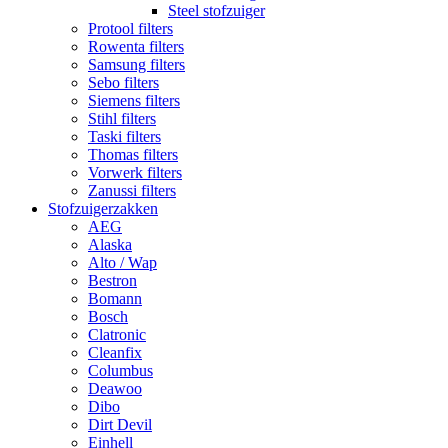
Steel stofzuiger
Protool filters
Rowenta filters
Samsung filters
Sebo filters
Siemens filters
Stihl filters
Taski filters
Thomas filters
Vorwerk filters
Zanussi filters
Stofzuigerzakken
AEG
Alaska
Alto / Wap
Bestron
Bomann
Bosch
Clatronic
Cleanfix
Columbus
Deawoo
Dibo
Dirt Devil
Einhell