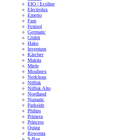
EIO / Ecoline
Electrolux
Emerio
Fam
Festool
Germatic
Ghibli
Hako
Inventum
Kärcher
Makita
Miele
Moulinex
Nedclean
Nilfisk
Nilfisk Alto
Nordland
Numatic
Parkside
Philips
Primera
Princess
Quigg
Rowenta
S-Bag