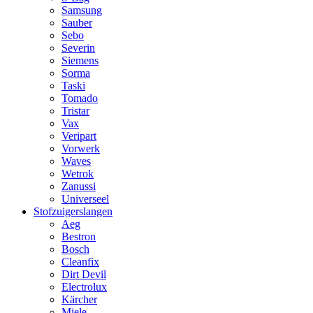
Samsung
Sauber
Sebo
Severin
Siemens
Sorma
Taski
Tomado
Tristar
Vax
Veripart
Vorwerk
Waves
Wetrok
Zanussi
Universeel
Stofzuigerslangen
Aeg
Bestron
Bosch
Cleanfix
Dirt Devil
Electrolux
Kärcher
Miele