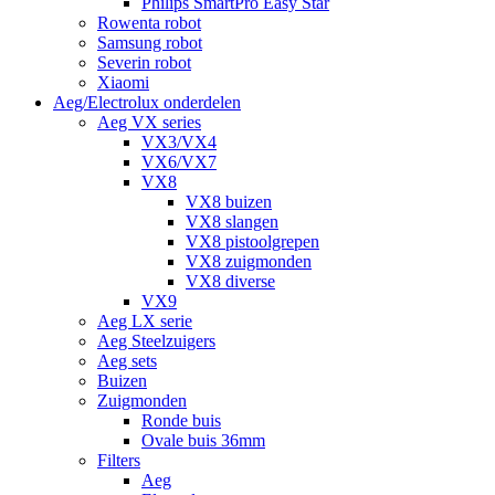
Philips SmartPro Easy Star
Rowenta robot
Samsung robot
Severin robot
Xiaomi
Aeg/Electrolux onderdelen
Aeg VX series
VX3/VX4
VX6/VX7
VX8
VX8 buizen
VX8 slangen
VX8 pistoolgrepen
VX8 zuigmonden
VX8 diverse
VX9
Aeg LX serie
Aeg Steelzuigers
Aeg sets
Buizen
Zuigmonden
Ronde buis
Ovale buis 36mm
Filters
Aeg