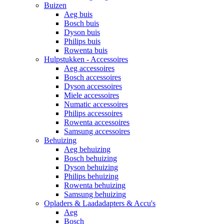
Buizen
Aeg buis
Bosch buis
Dyson buis
Philips buis
Rowenta buis
Hulpstukken - Accessoires
Aeg accessoires
Bosch accessoires
Dyson accessoires
Miele accessoires
Numatic accessoires
Philips accessoires
Rowenta accessoires
Samsung accessoires
Behuizing
Aeg behuizing
Bosch behuizing
Dyson behuizing
Philips behuizing
Rowenta behuizing
Samsung behuizing
Opladers & Laadadapters & Accu's
Aeg
Bosch