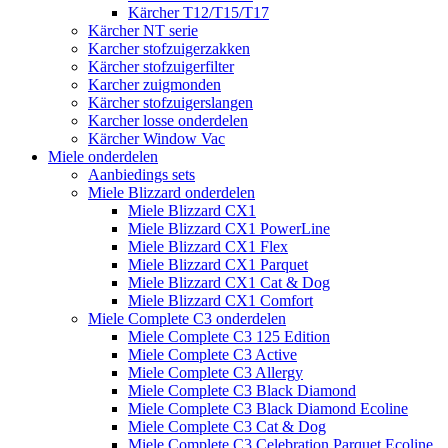
Kärcher T12/T15/T17
Kärcher NT serie
Karcher stofzuigerzakken
Kärcher stofzuigerfilter
Karcher zuigmonden
Kärcher stofzuigerslangen
Karcher losse onderdelen
Kärcher Window Vac
Miele onderdelen
Aanbiedings sets
Miele Blizzard onderdelen
Miele Blizzard CX1
Miele Blizzard CX1 PowerLine
Miele Blizzard CX1 Flex
Miele Blizzard CX1 Parquet
Miele Blizzard CX1 Cat & Dog
Miele Blizzard CX1 Comfort
Miele Complete C3 onderdelen
Miele Complete C3 125 Edition
Miele Complete C3 Active
Miele Complete C3 Allergy
Miele Complete C3 Black Diamond
Miele Complete C3 Black Diamond Ecoline
Miele Complete C3 Cat & Dog
Miele Complete C3 Celebration Parquet Ecoline​