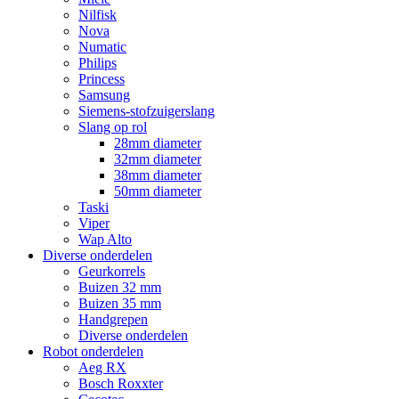
Nilfisk
Nova
Numatic
Philips
Princess
Samsung
Siemens-stofzuigerslang
Slang op rol
28mm diameter
32mm diameter
38mm diameter
50mm diameter
Taski
Viper
Wap Alto
Diverse onderdelen
Geurkorrels
Buizen 32 mm
Buizen 35 mm
Handgrepen
Diverse onderdelen
Robot onderdelen
Aeg RX
Bosch Roxxter