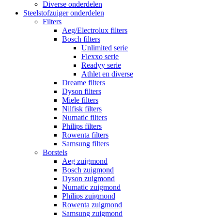
Diverse onderdelen
Steelstofzuiger onderdelen
Filters
Aeg/Electrolux filters
Bosch filters
Unlimited serie
Flexxo serie
Readyy serie
Athlet en diverse
Dreame filters
Dyson filters
Miele filters
Nilfisk filters
Numatic filters
Philips filters
Rowenta filters
Samsung filters
Borstels
Aeg zuigmond
Bosch zuigmond
Dyson zuigmond
Numatic zuigmond
Philips zuigmond
Rowenta zuigmond
Samsung zuigmond