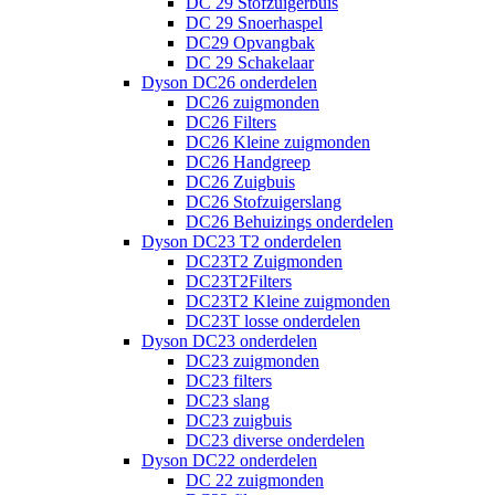
DC 29 Stofzuigerbuis
DC 29 Snoerhaspel
DC29 Opvangbak
DC 29 Schakelaar
Dyson DC26 onderdelen
DC26 zuigmonden
DC26 Filters
DC26 Kleine zuigmonden
DC26 Handgreep
DC26 Zuigbuis
DC26 Stofzuigerslang
DC26 Behuizings onderdelen
Dyson DC23 T2 onderdelen
DC23T2 Zuigmonden
DC23T2Filters
DC23T2 Kleine zuigmonden
DC23T losse onderdelen
Dyson DC23 onderdelen
DC23 zuigmonden
DC23 filters
DC23 slang
DC23 zuigbuis
DC23 diverse onderdelen
Dyson DC22 onderdelen
DC 22 zuigmonden