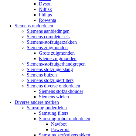
Dyson
Nilfisk
Philips
Rowenta
Siemens onderdelen
Siemens aanbiedingen
Siemens complete sets
Siemens-stofzuigerzakken
Siemens zuigmonden
Grote zuigmonden
Kleine zuigmonden
Siemens-stofzuigerhandgrepen
Siemens stofzuigerslang
Siemens buizen
Siemens stofzuigerfilters
Siemens diverse onderdelen
Siemens stofzakhouder
Siemens wielen
Diverse andere merken
Samsung onderdelen
Samsung filters
Samsung robot onderdelen
Navibot
Powerbot
Samsung stofzuigerzakken