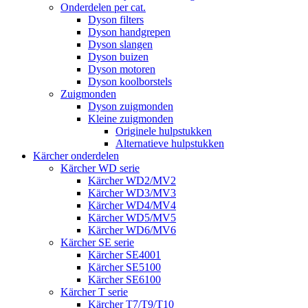
Onderdelen per cat.
Dyson filters
Dyson handgrepen
Dyson slangen
Dyson buizen
Dyson motoren
Dyson koolborstels
Zuigmonden
Dyson zuigmonden
Kleine zuigmonden
Originele hulpstukken
Alternatieve hulpstukken
Kärcher onderdelen
Kärcher WD serie
Kärcher WD2/MV2
Kärcher WD3/MV3
Kärcher WD4/MV4
Kärcher WD5/MV5
Kärcher WD6/MV6
Kärcher SE serie
Kärcher SE4001
Kärcher SE5100
Kärcher SE6100
Kärcher T serie
Kärcher T7/T9/T10