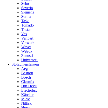
Sebo
Severin
Siemens
Sorma
Taski
Tomado
Tristar
Vax
Veripart
Vorwerk
Waves
Wetrok
Zanussi
Universeel
Stofzuigerslangen
Aeg
Bestron
Bosch
Cleanfix
Dirt Devil
Electrolux
Kärcher
Miele
Nilfisk
Nova