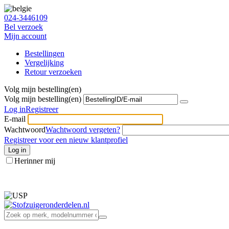
024-3446109
Bel verzoek
Mijn account
Bestellingen
Vergelijking
Retour verzoeken
Volg mijn bestelling(en)
Volg mijn bestelling(en)
Log in
Registreer
E-mail
Wachtwoord
Wachtwoord vergeten?
Registreer voor een nieuw klantprofiel
Log in
Herinner mij
info@stofzuigeronderdelen.nl