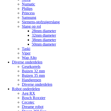
Numatic
Philips
Princess
Samsung
Siemens-stofzuigerslang
Slang op rol
28mm diameter
32mm diameter
38mm diameter
50mm diameter
Taski
Viper
Wap Alto
Diverse onderdelen
Geurkorrels
Buizen 32 mm
Buizen 35 mm
Handgrepen
Diverse onderdelen
Robot onderdelen
Aeg RX
Bosch Roxxter
Cecotec
Dreame robot