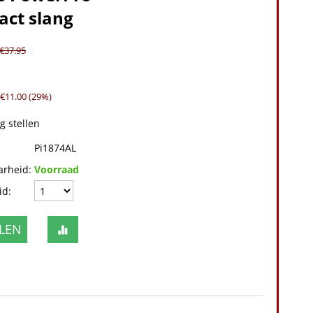
ct slang
€
37.95
 €
11.00
(
29
%)
g stellen
Pi1874AL
arheid:
Voorraad
id:
LEN