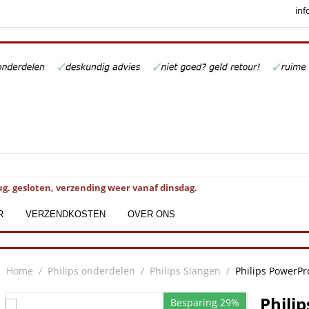
inf
ug. gesloten, verzending weer vanaf dinsdag.
R
VERZENDKOSTEN
OVER ONS
Home
/
Philips onderdelen
/
Philips Slangen
/
Philips PowerP
Phili
Besparing 29%