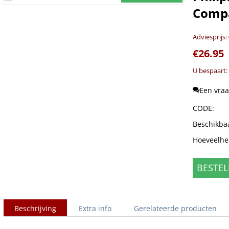
Compa
Adviesprijs:
€
26.95
U bespaart:
Een vraa
CODE:
Beschikba
Hoeveelhe
BESTEL
Beschrijving
Extra info
Gerelateerde producten