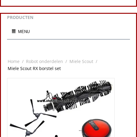
PRODUCTEN
MENU
Home
/
Robot onderdelen
/
Miele Scout
/
Miele Scout RX borstel set