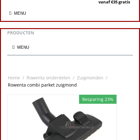
vanaf €35 gratis
MENU
PRODUCTEN
MENU
Home
/
Rowenta onderdelen
/
Zuigmonden
/
Rowenta combi parket zuigmond
Besparing 23%