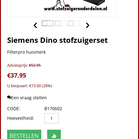
Siemens Dino stofzuigerset
Filterpro huismerk
Adviesprijs:
€
52.95
€
37.95
U bespaart: €
15.00
(
28
%)
Een vraag stellen
CODE:
B170602
Hoeveelheid:
BESTELLEN