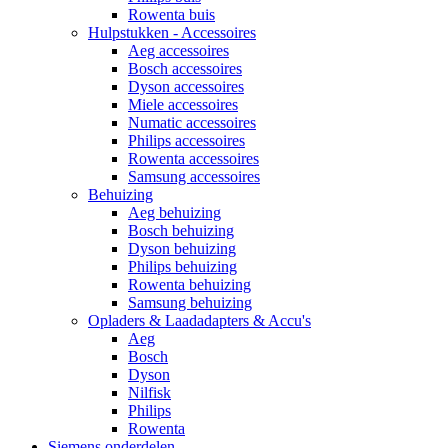
Rowenta buis
Hulpstukken - Accessoires
Aeg accessoires
Bosch accessoires
Dyson accessoires
Miele accessoires
Numatic accessoires
Philips accessoires
Rowenta accessoires
Samsung accessoires
Behuizing
Aeg behuizing
Bosch behuizing
Dyson behuizing
Philips behuizing
Rowenta behuizing
Samsung behuizing
Opladers & Laadadapters & Accu's
Aeg
Bosch
Dyson
Nilfisk
Philips
Rowenta
Siemens onderdelen