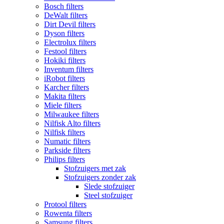
Bosch filters
DeWalt filters
Dirt Devil filters
Dyson filters
Electrolux filters
Festool filters
Hokiki filters
Inventum filters
iRobot filters
Karcher filters
Makita filters
Miele filters
Milwaukee filters
Nilfisk Alto filters
Nilfisk filters
Numatic filters
Parkside filters
Philips filters
Stofzuigers met zak
Stofzuigers zonder zak
Slede stofzuiger
Steel stofzuiger
Protool filters
Rowenta filters
Samsung filters