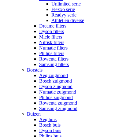
Unlimited serie
Flexxo serie
Readyy serie
Athlet en diverse
Dreame filters
Dyson filters
Miele filters
Nilfisk filters
Numatic filters
Philips filters
Rowenta filters
Samsung filters
Borstels
Aeg zuigmond
Bosch zuigmond
Dyson zuigmond
Numatic zuigmond
Philips zuigmond
Rowenta zuigmond
Samsung zuigmond
Buizen
Aeg buis
Bosch buis
Dyson buis
Philips buis