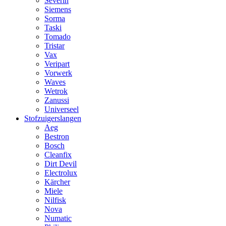
Severin
Siemens
Sorma
Taski
Tomado
Tristar
Vax
Veripart
Vorwerk
Waves
Wetrok
Zanussi
Universeel
Stofzuigerslangen
Aeg
Bestron
Bosch
Cleanfix
Dirt Devil
Electrolux
Kärcher
Miele
Nilfisk
Nova
Numatic