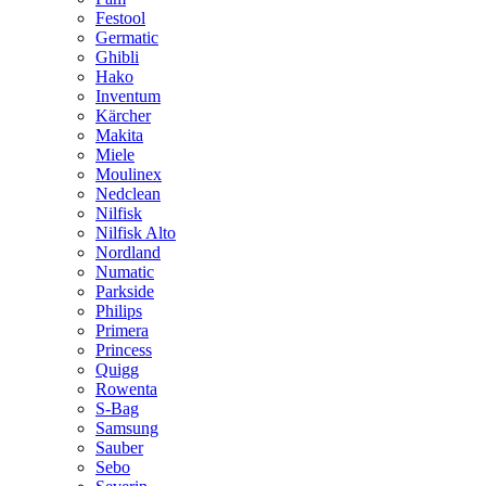
Festool
Germatic
Ghibli
Hako
Inventum
Kärcher
Makita
Miele
Moulinex
Nedclean
Nilfisk
Nilfisk Alto
Nordland
Numatic
Parkside
Philips
Primera
Princess
Quigg
Rowenta
S-Bag
Samsung
Sauber
Sebo