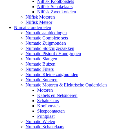
Nilfisk Koolborstels
Nilfisk Schakelaars
Nilfisk Zwenkwielen
Nilfisk Motoren
Nilfisk Meteor
Numatic onderdelen
Numatic aanbiedingen
Numatic Complete sets
Numatic Zuigmonden
Numatic Stofzuigerzakken
Numatic Pistool / Handgrepen
Numatic Slangen
Numatic Buizen
Numatic Filters
Numatic Kleine zuigmonden
Numatic Snoeren
Numatic Motoren & Elektrische Onderdelen
Motoren
Kabels en Netsnoeren
Schakelaars
Koolborstels
Sleepcontacten
Printplaat
Numatic Wielen
Numatic Schakelaars