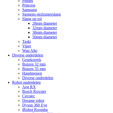
Philips
Princess
Samsung
Siemens-stofzuigerslang
Slang op rol
28mm diameter
32mm diameter
38mm diameter
50mm diameter
Taski
Viper
Wap Alto
Diverse onderdelen
Geurkorrels
Buizen 32 mm
Buizen 35 mm
Handgrepen
Diverse onderdelen
Robot onderdelen
Aeg RX
Bosch Roxxter
Cecotec
Dreame robot
Dyson 360 Eye
iRobot Roomba