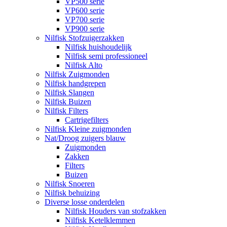
VP500 serie
VP600 serie
VP700 serie
VP900 serie
Nilfisk Stofzuigerzakken
Nilfisk huishoudelijk
Nilfisk semi professioneel
Nilfisk Alto
Nilfisk Zuigmonden
Nilfisk handgrepen
Nilfisk Slangen
Nilfisk Buizen
Nilfisk Filters
​Cartrigefilters
Nilfisk Kleine zuigmonden
Nat/Droog zuigers blauw
Zuigmonden
Zakken
Filters
Buizen
Nilfisk Snoeren
Nilfisk behuizing
Diverse losse onderdelen
Nilfisk Houders van stofzakken
Nilfisk Ketelklemmen