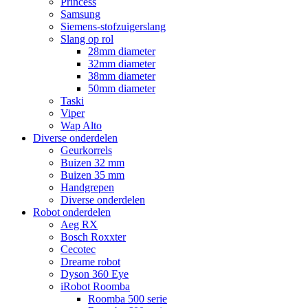
Princess
Samsung
Siemens-stofzuigerslang
Slang op rol
28mm diameter
32mm diameter
38mm diameter
50mm diameter
Taski
Viper
Wap Alto
Diverse onderdelen
Geurkorrels
Buizen 32 mm
Buizen 35 mm
Handgrepen
Diverse onderdelen
Robot onderdelen
Aeg RX
Bosch Roxxter
Cecotec
Dreame robot
Dyson 360 Eye
iRobot Roomba
Roomba 500 serie