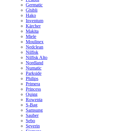
Germatic
Ghibli
Hako
Inventum
Kärcher
Makita
Miele
Moulinex
Nedclean
Nilfisk
Nilfisk Alto
Nordland
Numatic
Parkside
Philips
Primera
Princess
Quigg
Rowenta
S-Bag
Samsung
Sauber
Sebo
Severin