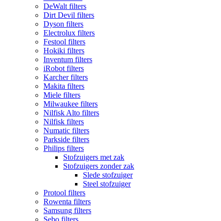
DeWalt filters
Dirt Devil filters
Dyson filters
Electrolux filters
Festool filters
Hokiki filters
Inventum filters
iRobot filters
Karcher filters
Makita filters
Miele filters
Milwaukee filters
Nilfisk Alto filters
Nilfisk filters
Numatic filters
Parkside filters
Philips filters
Stofzuigers met zak
Stofzuigers zonder zak
Slede stofzuiger
Steel stofzuiger
Protool filters
Rowenta filters
Samsung filters
Sebo filters