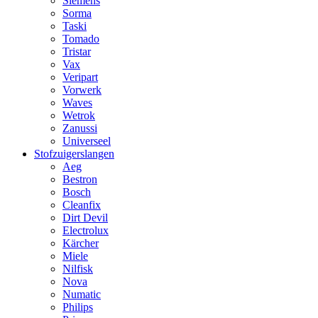
Siemens
Sorma
Taski
Tomado
Tristar
Vax
Veripart
Vorwerk
Waves
Wetrok
Zanussi
Universeel
Stofzuigerslangen
Aeg
Bestron
Bosch
Cleanfix
Dirt Devil
Electrolux
Kärcher
Miele
Nilfisk
Nova
Numatic
Philips