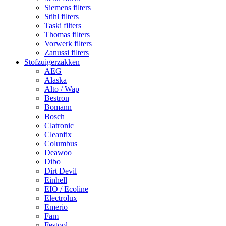
Siemens filters
Stihl filters
Taski filters
Thomas filters
Vorwerk filters
Zanussi filters
Stofzuigerzakken
AEG
Alaska
Alto / Wap
Bestron
Bomann
Bosch
Clatronic
Cleanfix
Columbus
Deawoo
Dibo
Dirt Devil
Einhell
EIO / Ecoline
Electrolux
Emerio
Fam
Festool