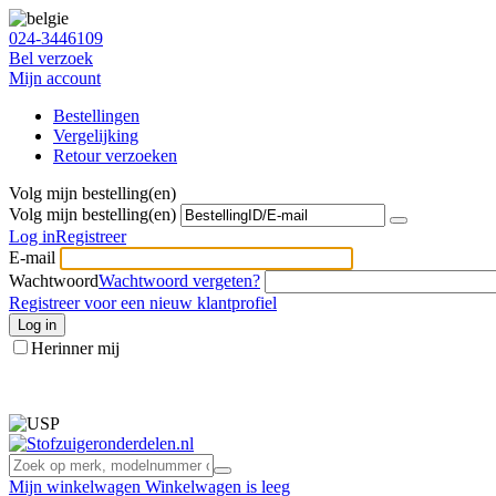
024-3446109
Bel verzoek
Mijn account
Bestellingen
Vergelijking
Retour verzoeken
Volg mijn bestelling(en)
Volg mijn bestelling(en)
Log in
Registreer
E-mail
Wachtwoord
Wachtwoord vergeten?
Registreer voor een nieuw klantprofiel
Log in
Herinner mij
info@stofzuigeronderdelen.nl
Mijn winkelwagen
Winkelwagen is leeg