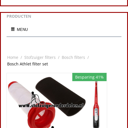
PRODUCTEN
MENU
Home
/
Stofzuiger filters
/
Bosch filters
/
Bosch Athlet filter set
Besparing 41%