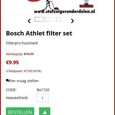
Bosch Athlet filter set
Filterpro huismerk
Adviesprijs:
€
16.95
€
9.95
U bespaart: €
7.00
(
41
%)
Een vraag stellen
CODE:
Bo1720
Hoeveelheid:
BESTELLEN