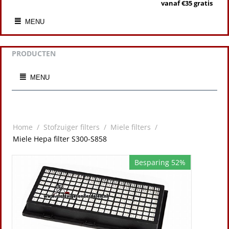
vanaf €35 gratis
MENU
PRODUCTEN
MENU
Home
/
Stofzuiger filters
/
Miele filters
/
Miele Hepa filter S300-S858
Besparing 52%