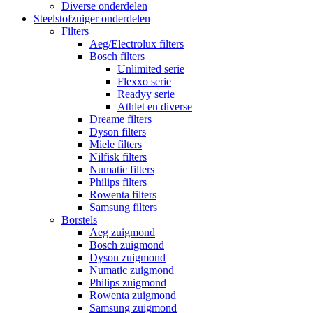
Diverse onderdelen
Steelstofzuiger onderdelen
Filters
Aeg/Electrolux filters
Bosch filters
Unlimited serie
Flexxo serie
Readyy serie
Athlet en diverse
Dreame filters
Dyson filters
Miele filters
Nilfisk filters
Numatic filters
Philips filters
Rowenta filters
Samsung filters
Borstels
Aeg zuigmond
Bosch zuigmond
Dyson zuigmond
Numatic zuigmond
Philips zuigmond
Rowenta zuigmond
Samsung zuigmond