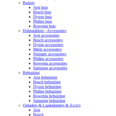
Buizen
Aeg buis
Bosch buis
Dyson buis
Philips buis
Rowenta buis
Hulpstukken - Accessoires
Aeg accessoires
Bosch accessoires
Dyson accessoires
Miele accessoires
Numatic accessoires
Philips accessoires
Rowenta accessoires
Samsung accessoires
Behuizing
Aeg behuizing
Bosch behuizing
Dyson behuizing
Philips behuizing
Rowenta behuizing
Samsung behuizing
Opladers & Laadadapters & Accu's
Aeg
Bosch