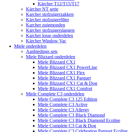
Kärcher T12/T15/T17
Kärcher NT serie
Karcher stofzuigerzakken
Kärcher stofzuigerfilter
Karcher zuigmonden
Kärcher stofzuigerslangen
Karcher losse onderdelen
Kärcher Window Vac
Miele onderdelen
Aanbiedings sets
Miele Blizzard onderdelen
Miele Blizzard CX1
Miele Blizzard CX1 PowerLine
Miele Blizzard CX1 Flex
Miele Blizzard CX1 Parquet
Miele Blizzard CX1 Cat & Dog
Miele Blizzard CX1 Comfort
Miele Complete C3 onderdelen
Miele Complete C3 125 Edition
Miele Complete C3 Active
Miele Complete C3 Allergy
Miele Complete C3 Black Diamond
Miele Complete C3 Black Diamond Ecoline
Miele Complete C3 Cat & Dog
Miele Complete C3 Celebration Parquet Ecoline​