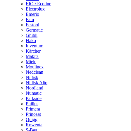
EIO / Ecoline
Electrolux
Emerio
Fam
Festool
Germatic
Ghibli
Hako
Inventum
Kärcher
Makita
Miele
Moulinex
Nedclean
Nilfisk
Nilfisk Alto
Nordland
Numatic
Parkside
Philips
Primera
Princess
Quigg
Rowenta
S-Bag