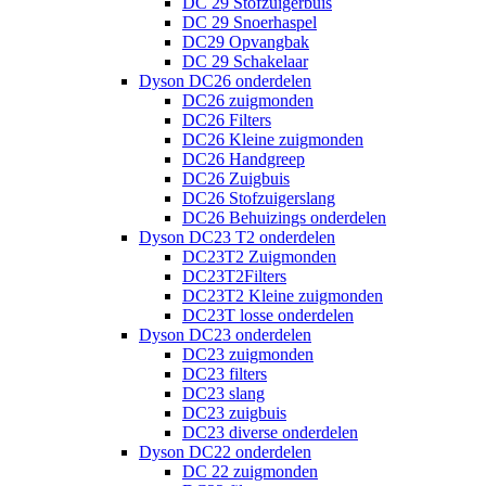
DC 29 Stofzuigerbuis
DC 29 Snoerhaspel
DC29 Opvangbak
DC 29 Schakelaar
Dyson DC26 onderdelen
DC26 zuigmonden
DC26 Filters
DC26 Kleine zuigmonden
DC26 Handgreep
DC26 Zuigbuis
DC26 Stofzuigerslang
DC26 Behuizings onderdelen
Dyson DC23 T2 onderdelen
DC23T2 Zuigmonden
DC23T2Filters
DC23T2 Kleine zuigmonden
DC23T losse onderdelen
Dyson DC23 onderdelen
DC23 zuigmonden
DC23 filters
DC23 slang
DC23 zuigbuis
DC23 diverse onderdelen
Dyson DC22 onderdelen
DC 22 zuigmonden