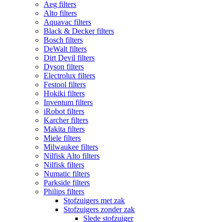
Aeg filters
Alto filters​
Aquavac filters
Black & Decker filters
Bosch filters
DeWalt filters
Dirt Devil filters
Dyson filters
Electrolux filters
Festool filters
Hokiki filters
Inventum filters
iRobot filters
Karcher filters
Makita filters
Miele filters
Milwaukee filters
Nilfisk Alto filters
Nilfisk filters
Numatic filters
Parkside filters
Philips filters
Stofzuigers met zak
Stofzuigers zonder zak
Slede stofzuiger