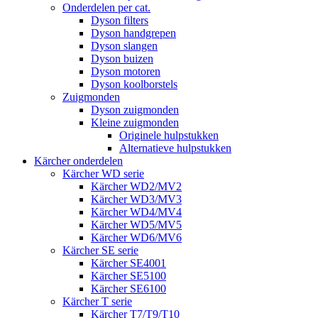
Onderdelen per cat.
Dyson filters
Dyson handgrepen
Dyson slangen
Dyson buizen
Dyson motoren
Dyson koolborstels
Zuigmonden
Dyson zuigmonden
Kleine zuigmonden
Originele hulpstukken
Alternatieve hulpstukken
Kärcher onderdelen
Kärcher WD serie
Kärcher WD2/MV2
Kärcher WD3/MV3
Kärcher WD4/MV4
Kärcher WD5/MV5
Kärcher WD6/MV6
Kärcher SE serie
Kärcher SE4001
Kärcher SE5100
Kärcher SE6100
Kärcher T serie
Kärcher T7/T9/T10