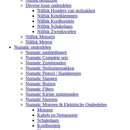
Nilfisk behuizing
Diverse losse onderdelen
Nilfisk Houders van stofzakken
Nilfisk Ketelklemmen
Nilfisk Koolborstels
Nilfisk Schakelaars
Nilfisk Zwenkwielen
Nilfisk Motoren
Nilfisk Meteor
Numatic onderdelen
Numatic aanbiedingen
Numatic Complete sets
Numatic Zuigmonden
Numatic Stofzuigerzakken
Numatic Pistool / Handgrepen
Numatic Slangen
Numatic Buizen
Numatic Filters
Numatic Kleine zuigmonden
Numatic Snoeren
Numatic Motoren & Elektrische Onderdelen
Motoren
Kabels en Netsnoeren
Schakelaars
Koolborstels