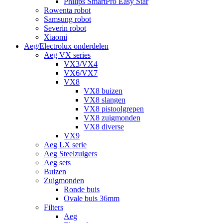
Philips SmartPro Easy Star
Rowenta robot
Samsung robot
Severin robot
Xiaomi
Aeg/Electrolux onderdelen
Aeg VX series
VX3/VX4
VX6/VX7
VX8
VX8 buizen
VX8 slangen
VX8 pistoolgrepen
VX8 zuigmonden
VX8 diverse
VX9
Aeg LX serie
Aeg Steelzuigers
Aeg sets
Buizen
Zuigmonden
Ronde buis
Ovale buis 36mm
Filters
Aeg