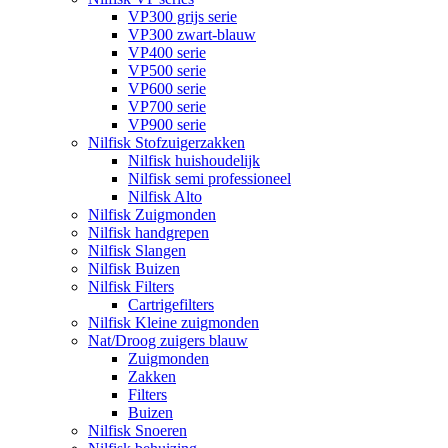
VP300 grijs serie
VP300 zwart-blauw
VP400 serie
VP500 serie
VP600 serie
VP700 serie
VP900 serie
Nilfisk Stofzuigerzakken
Nilfisk huishoudelijk
Nilfisk semi professioneel
Nilfisk Alto
Nilfisk Zuigmonden
Nilfisk handgrepen
Nilfisk Slangen
Nilfisk Buizen
Nilfisk Filters
​Cartrigefilters
Nilfisk Kleine zuigmonden
Nat/Droog zuigers blauw
Zuigmonden
Zakken
Filters
Buizen
Nilfisk Snoeren