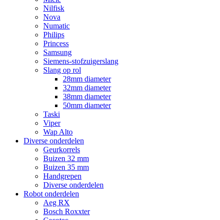
Nilfisk
Nova
Numatic
Philips
Princess
Samsung
Siemens-stofzuigerslang
Slang op rol
28mm diameter
32mm diameter
38mm diameter
50mm diameter
Taski
Viper
Wap Alto
Diverse onderdelen
Geurkorrels
Buizen 32 mm
Buizen 35 mm
Handgrepen
Diverse onderdelen
Robot onderdelen
Aeg RX
Bosch Roxxter