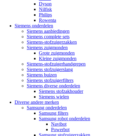
Dyson
Nilfisk
Philips
Rowenta
Siemens onderdelen
Siemens aanbiedingen
Siemens complete sets
Siemens-stofzuigerzakken
Siemens zuigmonden
Grote zuigmonden
Kleine zuigmonden
Siemens-stofzuigerhandgrepen
Siemens stofzuigerslang
Siemens buizen
Siemens stofzuigerfilters
Siemens diverse onderdelen
Siemens stofzakhouder
Siemens wielen
Diverse andere merken
Samsung onderdelen
Samsung filters
Samsung robot onderdelen
Navibot
Powerbot
Samsung stofzuigerzakken