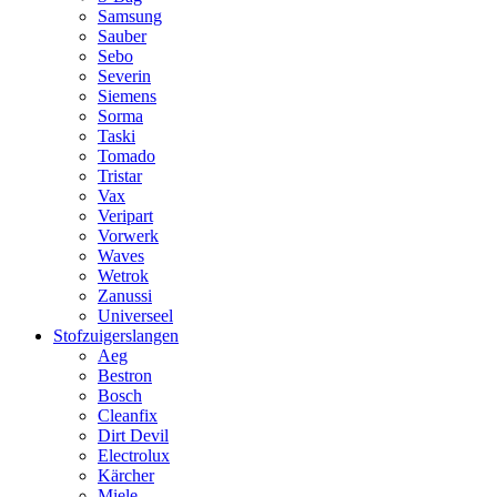
Samsung
Sauber
Sebo
Severin
Siemens
Sorma
Taski
Tomado
Tristar
Vax
Veripart
Vorwerk
Waves
Wetrok
Zanussi
Universeel
Stofzuigerslangen
Aeg
Bestron
Bosch
Cleanfix
Dirt Devil
Electrolux
Kärcher
Miele