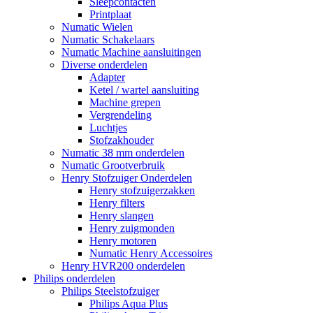
Sleepcontacten
Printplaat
Numatic Wielen
Numatic Schakelaars
Numatic Machine aansluitingen
Diverse onderdelen
Adapter
Ketel / wartel aansluiting
Machine grepen
Vergrendeling
Luchtjes
Stofzakhouder
Numatic 38 mm onderdelen
Numatic Grootverbruik
Henry Stofzuiger Onderdelen
Henry stofzuigerzakken
Henry filters
Henry slangen
Henry zuigmonden
Henry motoren
Numatic Henry Accessoires
Henry HVR200 onderdelen
Philips onderdelen
Philips Steelstofzuiger
Philips Aqua Plus