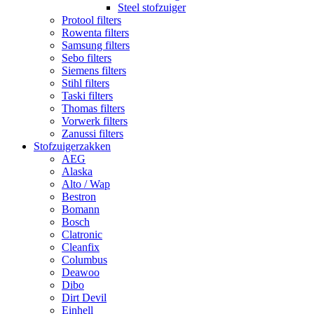
Steel stofzuiger
Protool filters
Rowenta filters
Samsung filters
Sebo filters
Siemens filters
Stihl filters
Taski filters
Thomas filters
Vorwerk filters
Zanussi filters
Stofzuigerzakken
AEG
Alaska
Alto / Wap
Bestron
Bomann
Bosch
Clatronic
Cleanfix
Columbus
Deawoo
Dibo
Dirt Devil
Einhell