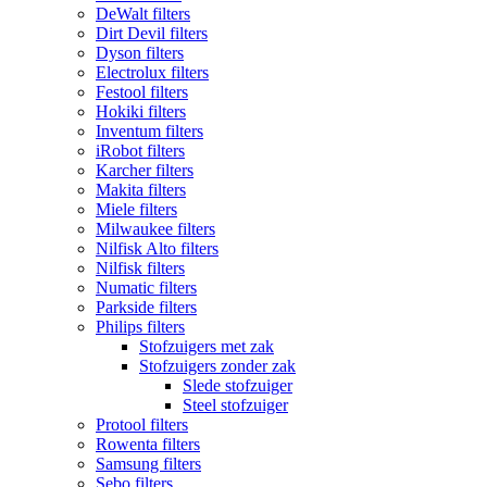
DeWalt filters
Dirt Devil filters
Dyson filters
Electrolux filters
Festool filters
Hokiki filters
Inventum filters
iRobot filters
Karcher filters
Makita filters
Miele filters
Milwaukee filters
Nilfisk Alto filters
Nilfisk filters
Numatic filters
Parkside filters
Philips filters
Stofzuigers met zak
Stofzuigers zonder zak
Slede stofzuiger
Steel stofzuiger
Protool filters
Rowenta filters
Samsung filters
Sebo filters