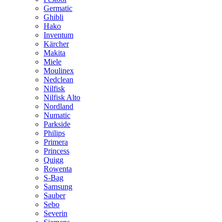
Germatic
Ghibli
Hako
Inventum
Kärcher
Makita
Miele
Moulinex
Nedclean
Nilfisk
Nilfisk Alto
Nordland
Numatic
Parkside
Philips
Primera
Princess
Quigg
Rowenta
S-Bag
Samsung
Sauber
Sebo
Severin