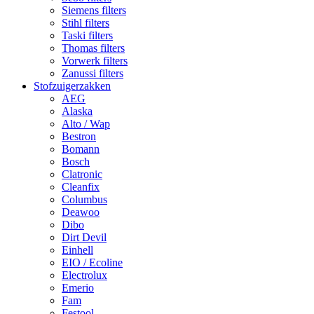
Siemens filters
Stihl filters
Taski filters
Thomas filters
Vorwerk filters
Zanussi filters
Stofzuigerzakken
AEG
Alaska
Alto / Wap
Bestron
Bomann
Bosch
Clatronic
Cleanfix
Columbus
Deawoo
Dibo
Dirt Devil
Einhell
EIO / Ecoline
Electrolux
Emerio
Fam
Festool