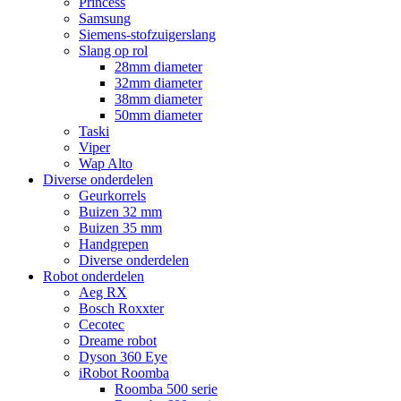
Princess
Samsung
Siemens-stofzuigerslang
Slang op rol
28mm diameter
32mm diameter
38mm diameter
50mm diameter
Taski
Viper
Wap Alto
Diverse onderdelen
Geurkorrels
Buizen 32 mm
Buizen 35 mm
Handgrepen
Diverse onderdelen
Robot onderdelen
Aeg RX
Bosch Roxxter
Cecotec
Dreame robot
Dyson 360 Eye
iRobot Roomba
Roomba 500 serie