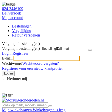
024-3446109
Bel verzoek
Mijn account
Bestellingen
Vergelijking
Retour verzoeken
Volg mijn bestelling(en)
Volg mijn bestelling(en)
Log in
Registreer
E-mail
Wachtwoord
Wachtwoord vergeten?
Registreer voor een nieuw klantprofiel
Log in
Herinner mij
info@stofzuigeronderdelen.nl
Mijn winkelwagen
Winkelwagen is leeg