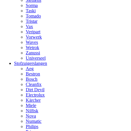
Siemens
Sorma
Taski
Tomado
Tristar
Vax
Veripart
Vorwerk
Waves
Wetrok
Zanussi
Universeel
Stofzuigerslangen
Aeg
Bestron
Bosch
Cleanfix
Dirt Devil
Electrolux
Kärcher
Miele
Nilfisk
Nova
Numatic
Philips