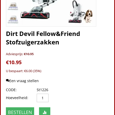
Dirt Devil Fellow&Friend
Stofzuigerzakken
Adviesprijs:
€
16.95
€
10.95
U bespaart: €
6.00
(
35
%)
Een vraag stellen
CODE:
St1226
Hoeveelheid:
BESTELLEN