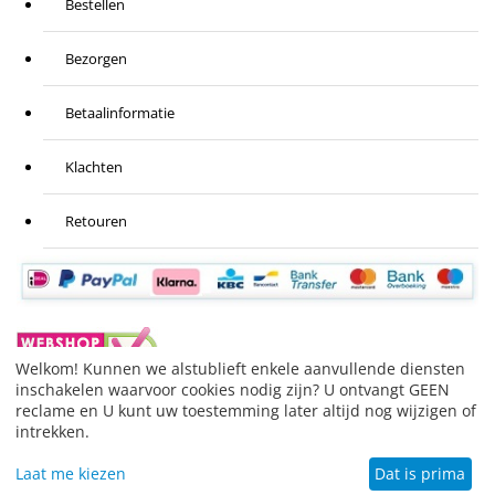
Bestellen
Bezorgen
Betaalinformatie
Klachten
Retouren
Welkom! Kunnen we alstublieft enkele aanvullende diensten
inschakelen waarvoor cookies nodig zijn? U ontvangt GEEN
reclame en U kunt uw toestemming later altijd nog wijzigen of
BESTELLING HERROEPEN
intrekken.
© 1999-2026 Stofzuigeronderdelen.nl.
Merknamen die
Laat me kiezen
Dat is prima
gebruikt worden hebben slechts de functie de