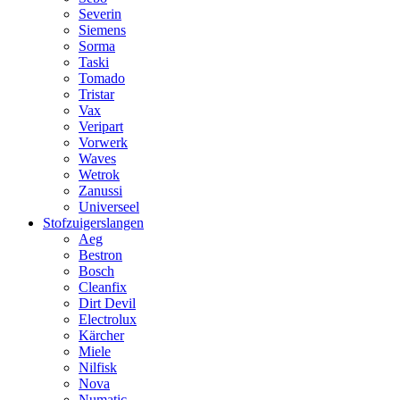
Severin
Siemens
Sorma
Taski
Tomado
Tristar
Vax
Veripart
Vorwerk
Waves
Wetrok
Zanussi
Universeel
Stofzuigerslangen
Aeg
Bestron
Bosch
Cleanfix
Dirt Devil
Electrolux
Kärcher
Miele
Nilfisk
Nova
Numatic