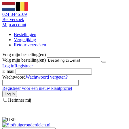
024-3446109
Bel verzoek
Mijn account
Bestellingen
Vergelijking
Retour verzoeken
Volg mijn bestelling(en)
Volg mijn bestelling(en)
Log in
Registreer
E-mail
Wachtwoord
Wachtwoord vergeten?
Registreer voor een nieuw klantprofiel
Log in
Herinner mij
info@stofzuigeronderdelen.nl