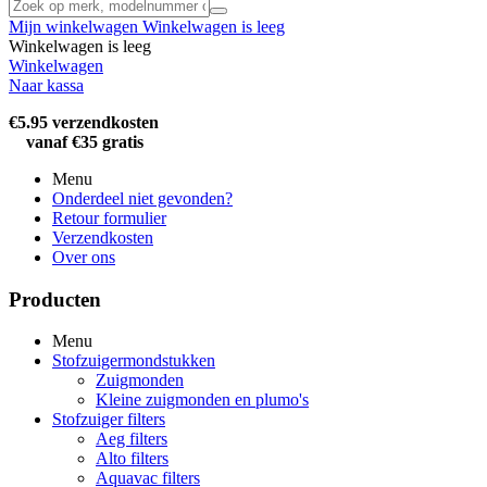
Mijn winkelwagen
Winkelwagen is leeg
Winkelwagen is leeg
Winkelwagen
Naar kassa
€5.95 verzendkosten
vanaf €35 gratis
Menu
Onderdeel niet gevonden?
Retour formulier
Verzendkosten
Over ons
Producten
Menu
Stofzuigermondstukken
Zuigmonden
Kleine zuigmonden en plumo's
Stofzuiger filters
Aeg filters
Alto filters​
Aquavac filters