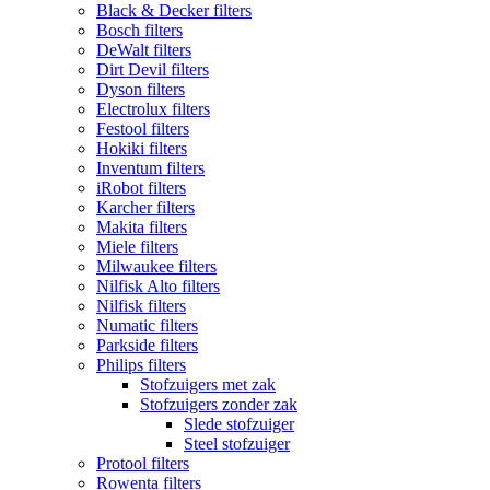
Black & Decker filters
Bosch filters
DeWalt filters
Dirt Devil filters
Dyson filters
Electrolux filters
Festool filters
Hokiki filters
Inventum filters
iRobot filters
Karcher filters
Makita filters
Miele filters
Milwaukee filters
Nilfisk Alto filters
Nilfisk filters
Numatic filters
Parkside filters
Philips filters
Stofzuigers met zak
Stofzuigers zonder zak
Slede stofzuiger
Steel stofzuiger
Protool filters
Rowenta filters