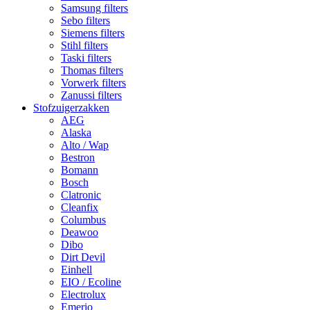
Samsung filters
Sebo filters
Siemens filters
Stihl filters
Taski filters
Thomas filters
Vorwerk filters
Zanussi filters
Stofzuigerzakken
AEG
Alaska
Alto / Wap
Bestron
Bomann
Bosch
Clatronic
Cleanfix
Columbus
Deawoo
Dibo
Dirt Devil
Einhell
EIO / Ecoline
Electrolux
Emerio