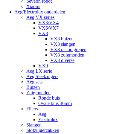
Severin robot
Xiaomi
Aeg/Electrolux onderdelen
Aeg VX series
VX3/VX4
VX6/VX7
VX8
VX8 buizen
VX8 slangen
VX8 pistoolgrepen
VX8 zuigmonden
VX8 diverse
VX9
Aeg LX serie
Aeg Steelzuigers
Aeg sets
Buizen
Zuigmonden
Ronde buis
Ovale buis 36mm
Filters
Aeg
Electrolux
Slangen
Stofzuigerzakken