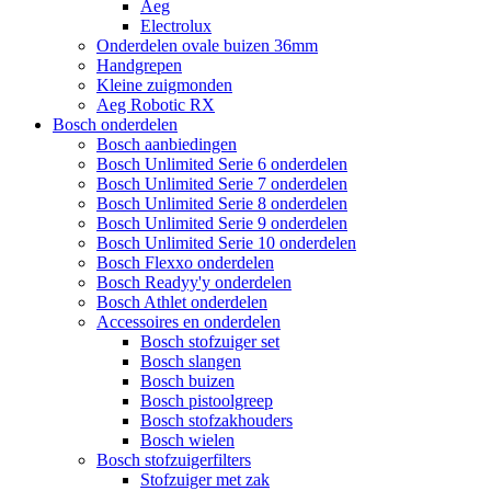
Aeg
Electrolux
Onderdelen ovale buizen 36mm
Handgrepen
Kleine zuigmonden
Aeg Robotic RX
Bosch onderdelen
Bosch aanbiedingen
Bosch Unlimited Serie 6 onderdelen
Bosch Unlimited Serie 7 onderdelen
Bosch Unlimited Serie 8 onderdelen
Bosch Unlimited Serie 9 onderdelen
Bosch Unlimited Serie 10 onderdelen
Bosch Flexxo onderdelen
Bosch Readyy'y onderdelen
Bosch Athlet onderdelen
Accessoires en onderdelen
Bosch stofzuiger set
Bosch slangen
Bosch buizen
Bosch pistoolgreep
Bosch stofzakhouders
Bosch wielen
Bosch stofzuigerfilters
Stofzuiger met zak