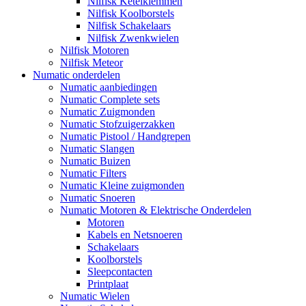
Nilfisk Ketelklemmen
Nilfisk Koolborstels
Nilfisk Schakelaars
Nilfisk Zwenkwielen
Nilfisk Motoren
Nilfisk Meteor
Numatic onderdelen
Numatic aanbiedingen
Numatic Complete sets
Numatic Zuigmonden
Numatic Stofzuigerzakken
Numatic Pistool / Handgrepen
Numatic Slangen
Numatic Buizen
Numatic Filters
Numatic Kleine zuigmonden
Numatic Snoeren
Numatic Motoren & Elektrische Onderdelen
Motoren
Kabels en Netsnoeren
Schakelaars
Koolborstels
Sleepcontacten
Printplaat
Numatic Wielen