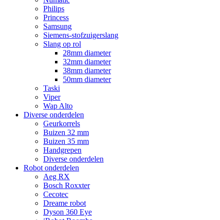
Philips
Princess
Samsung
Siemens-stofzuigerslang
Slang op rol
28mm diameter
32mm diameter
38mm diameter
50mm diameter
Taski
Viper
Wap Alto
Diverse onderdelen
Geurkorrels
Buizen 32 mm
Buizen 35 mm
Handgrepen
Diverse onderdelen
Robot onderdelen
Aeg RX
Bosch Roxxter
Cecotec
Dreame robot
Dyson 360 Eye