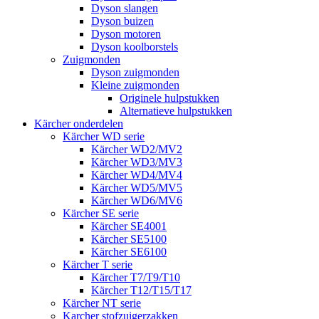
Dyson slangen
Dyson buizen
Dyson motoren
Dyson koolborstels
Zuigmonden
Dyson zuigmonden
Kleine zuigmonden
Originele hulpstukken
Alternatieve hulpstukken
Kärcher onderdelen
Kärcher WD serie
Kärcher WD2/MV2
Kärcher WD3/MV3
Kärcher WD4/MV4
Kärcher WD5/MV5
Kärcher WD6/MV6
Kärcher SE serie
Kärcher SE4001
Kärcher SE5100
Kärcher SE6100
Kärcher T serie
Kärcher T7/T9/T10
Kärcher T12/T15/T17
Kärcher NT serie
Karcher stofzuigerzakken