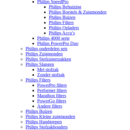
Philips SpeedPro
Philips Behuizing
Philips Borstels & Zuigmonden
Philips Buizen
Philips Filters
Philips Opladers
Philips Accu’s
Philips 4000 serie
Philips PowerPro Duo
Philips onderdelen sets
Philips Zuigmonden
Philips Stofzuigerzakken
Philips Slangen
Met stofzak
Zonder stofzak
Philips Filters
PowerPro filters
Performer filters
Marathon filters
PowerGo filters
Andere filters
Philips Buizen
Philips Kleine zuigmonden
Philips Handgrepen
Philips Stofzakhouders