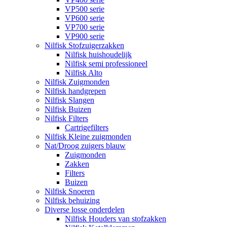
VP500 serie
VP600 serie
VP700 serie
VP900 serie
Nilfisk Stofzuigerzakken
Nilfisk huishoudelijk
Nilfisk semi professioneel
Nilfisk Alto
Nilfisk Zuigmonden
Nilfisk handgrepen
Nilfisk Slangen
Nilfisk Buizen
Nilfisk Filters
​Cartrigefilters
Nilfisk Kleine zuigmonden
Nat/Droog zuigers blauw
Zuigmonden
Zakken
Filters
Buizen
Nilfisk Snoeren
Nilfisk behuizing
Diverse losse onderdelen
Nilfisk Houders van stofzakken