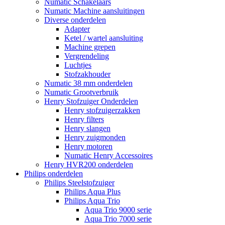
Numatic Schakelaars
Numatic Machine aansluitingen
Diverse onderdelen
Adapter
Ketel / wartel aansluiting
Machine grepen
Vergrendeling
Luchtjes
Stofzakhouder
Numatic 38 mm onderdelen
Numatic Grootverbruik
Henry Stofzuiger Onderdelen
Henry stofzuigerzakken
Henry filters
Henry slangen
Henry zuigmonden
Henry motoren
Numatic Henry Accessoires
Henry HVR200 onderdelen
Philips onderdelen
Philips Steelstofzuiger
Philips Aqua Plus
Philips Aqua Trio
Aqua Trio 9000 serie
Aqua Trio 7000 serie