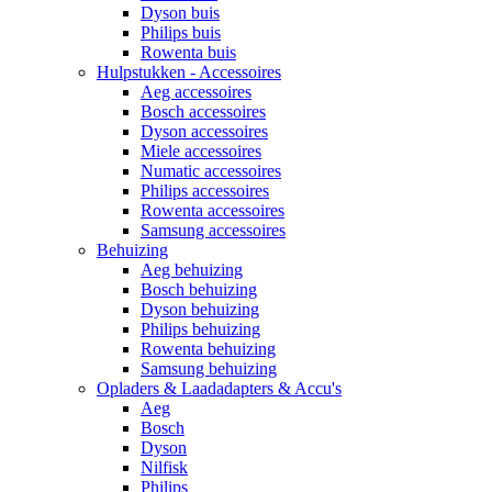
Dyson buis
Philips buis
Rowenta buis
Hulpstukken - Accessoires
Aeg accessoires
Bosch accessoires
Dyson accessoires
Miele accessoires
Numatic accessoires
Philips accessoires
Rowenta accessoires
Samsung accessoires
Behuizing
Aeg behuizing
Bosch behuizing
Dyson behuizing
Philips behuizing
Rowenta behuizing
Samsung behuizing
Opladers & Laadadapters & Accu's
Aeg
Bosch
Dyson
Nilfisk
Philips