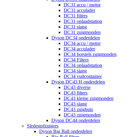
DC31 accu / motor
DC31 acculader
DC31 filters
DC31 oplaadstation
DC31 slang
DC31 zuigmonden
Dyson DC34 onderdelen
DC34 accu / motor
DC34 acculader
DC34 borstels zuigmonden
DC34 Filters
DC34 oplaadstation
DC34 slang
DC34 vuilcontainer
Dyson DC43 H onderdelen
DC43 diverse
DC43 filters
DC43 kleine zuigmonden
DC43 slang
DC43 zuigbuis
DC43 zuigmonden
Dyson DC44 onderdelen
Sledestofzuigers
Dyson Big Ball onderdelen
Big Ball filters