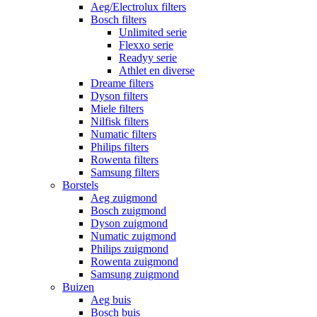
Aeg/Electrolux filters
Bosch filters
Unlimited serie
Flexxo serie
Readyy serie
Athlet en diverse
Dreame filters
Dyson filters
Miele filters
Nilfisk filters
Numatic filters
Philips filters
Rowenta filters
Samsung filters
Borstels
Aeg zuigmond
Bosch zuigmond
Dyson zuigmond
Numatic zuigmond
Philips zuigmond
Rowenta zuigmond
Samsung zuigmond
Buizen
Aeg buis
Bosch buis