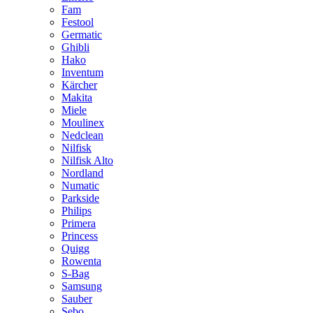
Fam
Festool
Germatic
Ghibli
Hako
Inventum
Kärcher
Makita
Miele
Moulinex
Nedclean
Nilfisk
Nilfisk Alto
Nordland
Numatic
Parkside
Philips
Primera
Princess
Quigg
Rowenta
S-Bag
Samsung
Sauber
Sebo