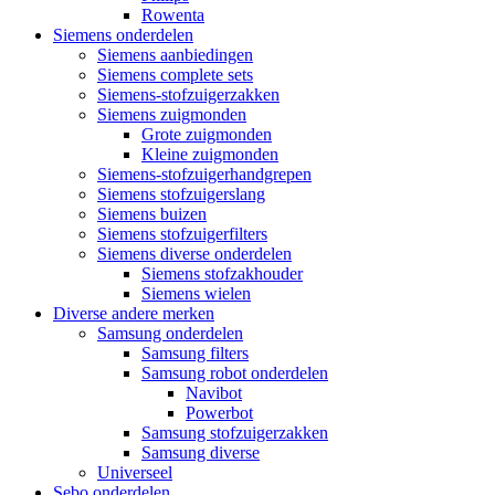
Rowenta
Siemens onderdelen
Siemens aanbiedingen
Siemens complete sets
Siemens-stofzuigerzakken
Siemens zuigmonden
Grote zuigmonden
Kleine zuigmonden
Siemens-stofzuigerhandgrepen
Siemens stofzuigerslang
Siemens buizen
Siemens stofzuigerfilters
Siemens diverse onderdelen
Siemens stofzakhouder
Siemens wielen
Diverse andere merken
Samsung onderdelen
Samsung filters
Samsung robot onderdelen
Navibot
Powerbot
Samsung stofzuigerzakken
Samsung diverse
Universeel
Sebo onderdelen