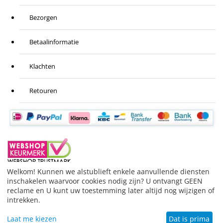
Bezorgen
Betaalinformatie
Klachten
Retouren
Welkom! Kunnen we alstublieft enkele aanvullende diensten
inschakelen waarvoor cookies nodig zijn? U ontvangt GEEN
BESTELLING HERROEPEN
reclame en U kunt uw toestemming later altijd nog wijzigen of
© 1999-2026 Stofzuigeronderdelen.nl.
Merknamen die
intrekken.
gebruikt worden hebben slechts de functie de
toepasbaarheid van het product aan te geven.
Laat me kiezen
Dat is prima