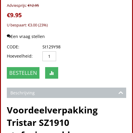
Adviesprijs:
€
12.95
€
9.95
U bespaart: €
3.00
(
23
%)
Een vraag stellen
CODE:
St129Y98
Hoeveelheid:
BESTELLEN
Beschrijving
Voordeelverpakking
Tristar SZ1910