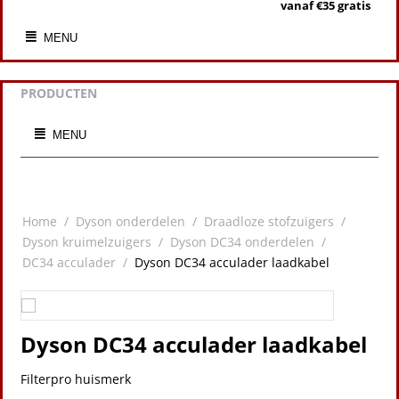
vanaf €35 gratis
MENU
PRODUCTEN
MENU
Home
/
Dyson onderdelen
/
Draadloze stofzuigers
/
Dyson kruimelzuigers
/
Dyson DC34 onderdelen
/
DC34 acculader
/
Dyson DC34 acculader laadkabel
Dyson DC34 acculader laadkabel
Filterpro huismerk