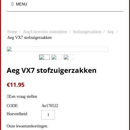
MENU
Home
/
Aeg/Electrolux onderdelen
/
Stofzuigerzakken
/
Aeg
/
Aeg VX7 stofzuigerzakken
Aeg VX7 stofzuigerzakken
€
11.95
Een vraag stellen
CODE:
Ae170522
Hoeveelheid:
Onze kwantumkortingen: