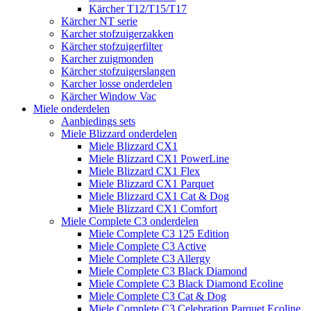
Kärcher T12/T15/T17
Kärcher NT serie
Karcher stofzuigerzakken
Kärcher stofzuigerfilter
Karcher zuigmonden
Kärcher stofzuigerslangen
Karcher losse onderdelen
Kärcher Window Vac
Miele onderdelen
Aanbiedings sets
Miele Blizzard onderdelen
Miele Blizzard CX1
Miele Blizzard CX1 PowerLine
Miele Blizzard CX1 Flex
Miele Blizzard CX1 Parquet
Miele Blizzard CX1 Cat & Dog
Miele Blizzard CX1 Comfort
Miele Complete C3 onderdelen
Miele Complete C3 125 Edition
Miele Complete C3 Active
Miele Complete C3 Allergy
Miele Complete C3 Black Diamond
Miele Complete C3 Black Diamond Ecoline
Miele Complete C3 Cat & Dog
Miele Complete C3 Celebration Parquet Ecoline​