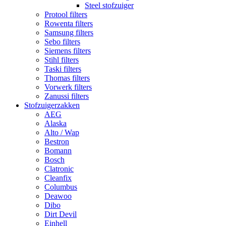
Steel stofzuiger
Protool filters
Rowenta filters
Samsung filters
Sebo filters
Siemens filters
Stihl filters
Taski filters
Thomas filters
Vorwerk filters
Zanussi filters
Stofzuigerzakken
AEG
Alaska
Alto / Wap
Bestron
Bomann
Bosch
Clatronic
Cleanfix
Columbus
Deawoo
Dibo
Dirt Devil
Einhell