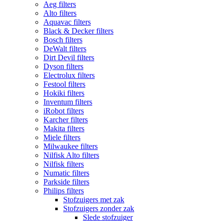
Aeg filters
Alto filters​
Aquavac filters
Black & Decker filters
Bosch filters
DeWalt filters
Dirt Devil filters
Dyson filters
Electrolux filters
Festool filters
Hokiki filters
Inventum filters
iRobot filters
Karcher filters
Makita filters
Miele filters
Milwaukee filters
Nilfisk Alto filters
Nilfisk filters
Numatic filters
Parkside filters
Philips filters
Stofzuigers met zak
Stofzuigers zonder zak
Slede stofzuiger