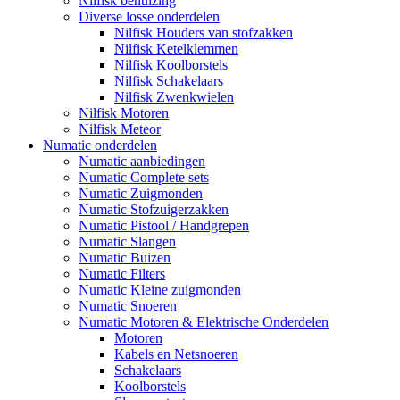
Nilfisk behuizing
Diverse losse onderdelen
Nilfisk Houders van stofzakken
Nilfisk Ketelklemmen
Nilfisk Koolborstels
Nilfisk Schakelaars
Nilfisk Zwenkwielen
Nilfisk Motoren
Nilfisk Meteor
Numatic onderdelen
Numatic aanbiedingen
Numatic Complete sets
Numatic Zuigmonden
Numatic Stofzuigerzakken
Numatic Pistool / Handgrepen
Numatic Slangen
Numatic Buizen
Numatic Filters
Numatic Kleine zuigmonden
Numatic Snoeren
Numatic Motoren & Elektrische Onderdelen
Motoren
Kabels en Netsnoeren
Schakelaars
Koolborstels