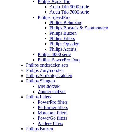
Philips Aqua Trio
Aqua Trio 9000 serie
Aqua Trio 7000 serie
Philips SpeedPro
Philips Behuizing
Philips Borstels & Zuigmonden
Philips Buizen
Philips Filters
Philips Opladers
Philips Accu’s
Philips 4000 serie
Philips PowerPro Duo
Philips onderdelen sets
Philips Zuigmonden
Philips Stofzuigerzakken
Philips Slangen
Met stofzak
Zonder stofzak
Philips Filters
PowerPro filters
Performer filters
Marathon filters
PowerGo filters
Andere filters
Philips Buizen