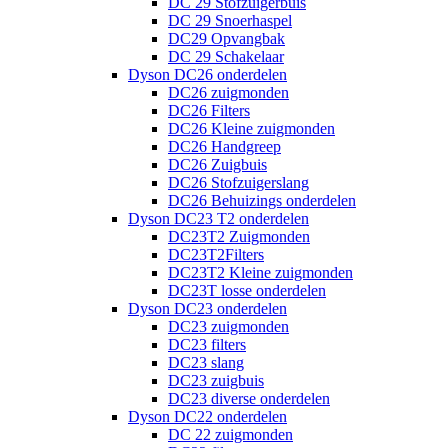
DC 29 Stofzuigerbuis
DC 29 Snoerhaspel
DC29 Opvangbak
DC 29 Schakelaar
Dyson DC26 onderdelen
DC26 zuigmonden
DC26 Filters
DC26 Kleine zuigmonden
DC26 Handgreep
DC26 Zuigbuis
DC26 Stofzuigerslang
DC26 Behuizings onderdelen
Dyson DC23 T2 onderdelen
DC23T2 Zuigmonden
DC23T2Filters
DC23T2 Kleine zuigmonden
DC23T losse onderdelen
Dyson DC23 onderdelen
DC23 zuigmonden
DC23 filters
DC23 slang
DC23 zuigbuis
DC23 diverse onderdelen
Dyson DC22 onderdelen
DC 22 zuigmonden