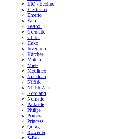
EIO / Ecoline
Electrolux
Emerio
Fam
Festool
Germatic
Ghibli
Hako
Inventum
Kärcher
Makita
Miele
Moulinex
Nedclean
Nilfisk
Nilfisk Alto
Nordland
Numatic
Parkside
Philips
Primera
Princess
Quigg
Rowenta
S-Bag