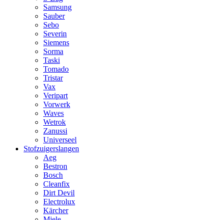
Samsung
Sauber
Sebo
Severin
Siemens
Sorma
Taski
Tomado
Tristar
Vax
Veripart
Vorwerk
Waves
Wetrok
Zanussi
Universeel
Stofzuigerslangen
Aeg
Bestron
Bosch
Cleanfix
Dirt Devil
Electrolux
Kärcher
Miele