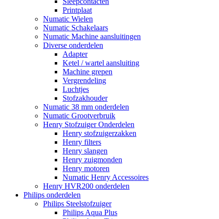
Sleepcontacten
Printplaat
Numatic Wielen
Numatic Schakelaars
Numatic Machine aansluitingen
Diverse onderdelen
Adapter
Ketel / wartel aansluiting
Machine grepen
Vergrendeling
Luchtjes
Stofzakhouder
Numatic 38 mm onderdelen
Numatic Grootverbruik
Henry Stofzuiger Onderdelen
Henry stofzuigerzakken
Henry filters
Henry slangen
Henry zuigmonden
Henry motoren
Numatic Henry Accessoires
Henry HVR200 onderdelen
Philips onderdelen
Philips Steelstofzuiger
Philips Aqua Plus