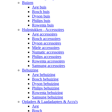
Buizen
Aeg buis
Bosch buis
Dyson buis
Philips buis
Rowenta buis
Hulpstukken - Accessoires
Aeg accessoires
Bosch accessoires
Dyson accessoires
Miele accessoires
Numatic accessoires
Philips accessoires
Rowenta accessoires
Samsung accessoires
Behuizing
Aeg behuizing
Bosch behuizing
Dyson behuizing
Philips behuizing
Rowenta behuizing
Samsung behuizing
Opladers & Laadadapters & Accu's
Aeg
Bosch