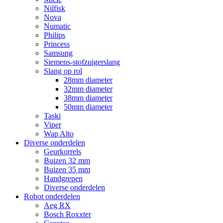
Nilfisk
Nova
Numatic
Philips
Princess
Samsung
Siemens-stofzuigerslang
Slang op rol
28mm diameter
32mm diameter
38mm diameter
50mm diameter
Taski
Viper
Wap Alto
Diverse onderdelen
Geurkorrels
Buizen 32 mm
Buizen 35 mm
Handgrepen
Diverse onderdelen
Robot onderdelen
Aeg RX
Bosch Roxxter