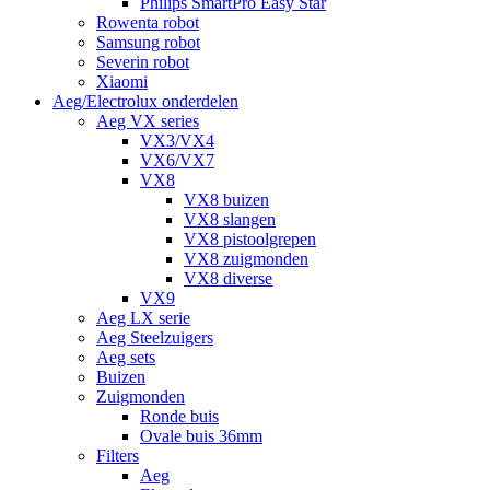
Philips SmartPro Easy Star
Rowenta robot
Samsung robot
Severin robot
Xiaomi
Aeg/Electrolux onderdelen
Aeg VX series
VX3/VX4
VX6/VX7
VX8
VX8 buizen
VX8 slangen
VX8 pistoolgrepen
VX8 zuigmonden
VX8 diverse
VX9
Aeg LX serie
Aeg Steelzuigers
Aeg sets
Buizen
Zuigmonden
Ronde buis
Ovale buis 36mm
Filters
Aeg