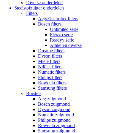
Diverse onderdelen
Steelstofzuiger onderdelen
Filters
Aeg/Electrolux filters
Bosch filters
Unlimited serie
Flexxo serie
Readyy serie
Athlet en diverse
Dreame filters
Dyson filters
Miele filters
Nilfisk filters
Numatic filters
Philips filters
Rowenta filters
Samsung filters
Borstels
Aeg zuigmond
Bosch zuigmond
Dyson zuigmond
Numatic zuigmond
Philips zuigmond
Rowenta zuigmond
Samsung zuigmond