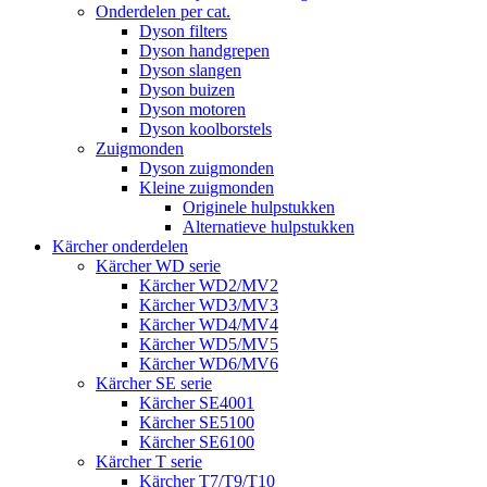
Onderdelen per cat.
Dyson filters
Dyson handgrepen
Dyson slangen
Dyson buizen
Dyson motoren
Dyson koolborstels
Zuigmonden
Dyson zuigmonden
Kleine zuigmonden
Originele hulpstukken
Alternatieve hulpstukken
Kärcher onderdelen
Kärcher WD serie
Kärcher WD2/MV2
Kärcher WD3/MV3
Kärcher WD4/MV4
Kärcher WD5/MV5
Kärcher WD6/MV6
Kärcher SE serie
Kärcher SE4001
Kärcher SE5100
Kärcher SE6100
Kärcher T serie
Kärcher T7/T9/T10