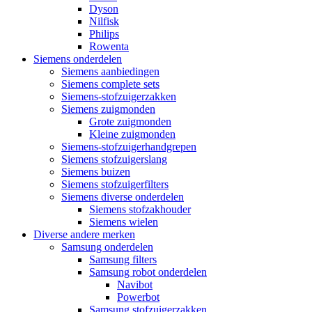
Dyson
Nilfisk
Philips
Rowenta
Siemens onderdelen
Siemens aanbiedingen
Siemens complete sets
Siemens-stofzuigerzakken
Siemens zuigmonden
Grote zuigmonden
Kleine zuigmonden
Siemens-stofzuigerhandgrepen
Siemens stofzuigerslang
Siemens buizen
Siemens stofzuigerfilters
Siemens diverse onderdelen
Siemens stofzakhouder
Siemens wielen
Diverse andere merken
Samsung onderdelen
Samsung filters
Samsung robot onderdelen
Navibot
Powerbot
Samsung stofzuigerzakken