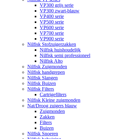
VP300 grijs serie
VP300 zwart-blauw
VP400 serie
VP500 serie
VP600 serie
VP700 serie
VP900 serie
Nilfisk Stofzuigerzakken
Nilfisk huishoudelijk
Nilfisk semi professioneel
Nilfisk Alto
Nilfisk Zuigmonden
Nilfisk handgrepen
Nilfisk Slangen
Nilfisk Buizen
Nilfisk Filters
​Cartrigefilters
Nilfisk Kleine zuigmonden
Nat/Droog zuigers blauw
Zuigmonden
Zakken
Filters
Buizen
Nilfisk Snoeren