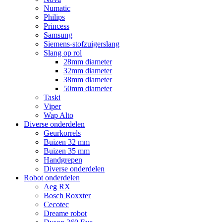
Numatic
Philips
Princess
Samsung
Siemens-stofzuigerslang
Slang op rol
28mm diameter
32mm diameter
38mm diameter
50mm diameter
Taski
Viper
Wap Alto
Diverse onderdelen
Geurkorrels
Buizen 32 mm
Buizen 35 mm
Handgrepen
Diverse onderdelen
Robot onderdelen
Aeg RX
Bosch Roxxter
Cecotec
Dreame robot