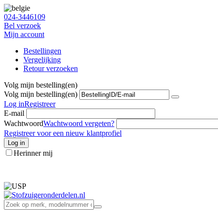
024-3446109
Bel verzoek
Mijn account
Bestellingen
Vergelijking
Retour verzoeken
Volg mijn bestelling(en)
Volg mijn bestelling(en)
Log in
Registreer
E-mail
Wachtwoord
Wachtwoord vergeten?
Registreer voor een nieuw klantprofiel
Log in
Herinner mij
info@stofzuigeronderdelen.nl