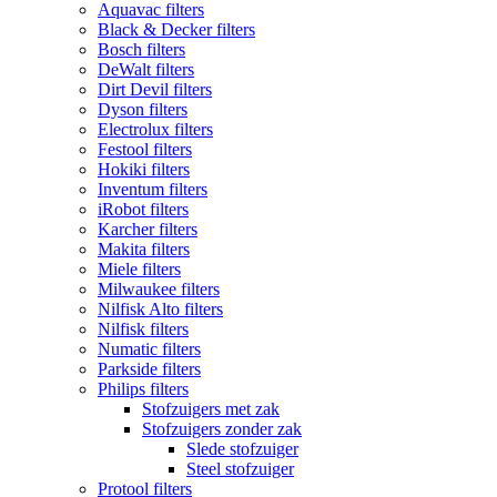
Aquavac filters
Black & Decker filters
Bosch filters
DeWalt filters
Dirt Devil filters
Dyson filters
Electrolux filters
Festool filters
Hokiki filters
Inventum filters
iRobot filters
Karcher filters
Makita filters
Miele filters
Milwaukee filters
Nilfisk Alto filters
Nilfisk filters
Numatic filters
Parkside filters
Philips filters
Stofzuigers met zak
Stofzuigers zonder zak
Slede stofzuiger
Steel stofzuiger
Protool filters