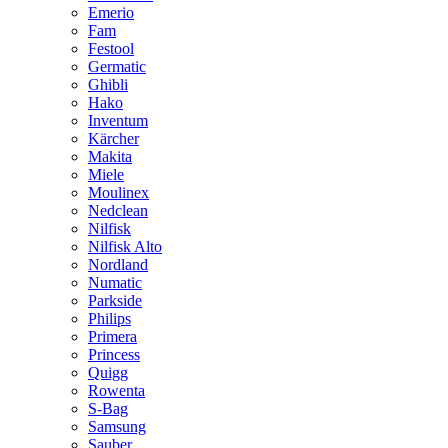
Emerio
Fam
Festool
Germatic
Ghibli
Hako
Inventum
Kärcher
Makita
Miele
Moulinex
Nedclean
Nilfisk
Nilfisk Alto
Nordland
Numatic
Parkside
Philips
Primera
Princess
Quigg
Rowenta
S-Bag
Samsung
Sauber