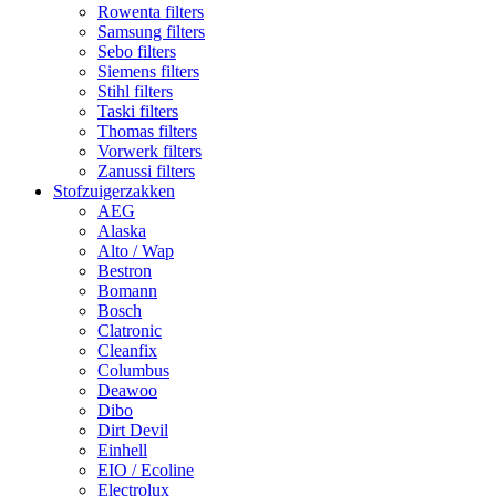
Rowenta filters
Samsung filters
Sebo filters
Siemens filters
Stihl filters
Taski filters
Thomas filters
Vorwerk filters
Zanussi filters
Stofzuigerzakken
AEG
Alaska
Alto / Wap
Bestron
Bomann
Bosch
Clatronic
Cleanfix
Columbus
Deawoo
Dibo
Dirt Devil
Einhell
EIO / Ecoline
Electrolux