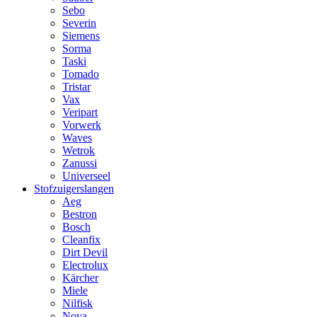
Sebo
Severin
Siemens
Sorma
Taski
Tomado
Tristar
Vax
Veripart
Vorwerk
Waves
Wetrok
Zanussi
Universeel
Stofzuigerslangen
Aeg
Bestron
Bosch
Cleanfix
Dirt Devil
Electrolux
Kärcher
Miele
Nilfisk
Nova