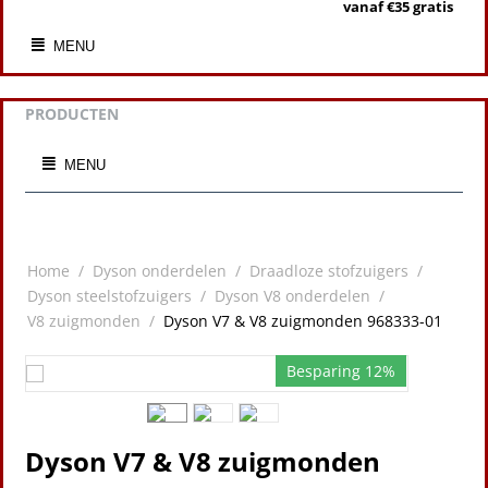
vanaf €35 gratis
MENU
PRODUCTEN
MENU
Home
/
Dyson onderdelen
/
Draadloze stofzuigers
/
Dyson steelstofzuigers
/
Dyson V8 onderdelen
/
V8 zuigmonden
/
Dyson V7 & V8 zuigmonden 968333-01
Besparing 12%
Dyson V7 & V8 zuigmonden